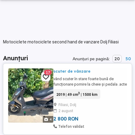
Motociclete motociclete second hand de vanzare Dolj Filiasi
Anunțuri
20
50
Anunțuri pe pagină:
scuter de vânzare
17
vând scuter în stare foarte bună de
funcționare pornire la cheie și pedala .acte
la el
3
2019 | 49 cm
| 1500 km
Filiasi, Dolj
2 august
2 800 RON
4
Telefon validat