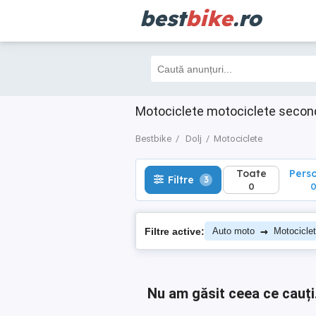
best
bike
.ro
Toate
Perso
Filtre
3
0
0
Motociclete motociclete second
Bestbike
Dolj
Motociclete
Toate
Pers
Filtre
3
0
→
Filtre active:
Auto moto
Motocicle
Nu am găsit ceea ce cauți