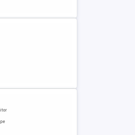
itor
ope