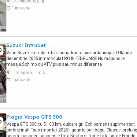
Cluj-Napoca, Cluj
1 ianuarie
Suzuki Intruder
Vand Suzuki Intruder stare buna trasmisie cardanimport Olanda
decembrie 2025 inmatriculat RO IN FEBRUARIE Nu raspund la
mesaje.Schimb cu ATV plus sau minus diferenta
Timisoara, Timis
1 ianuarie
Piagio Vespa GTS 300
Vespa GTS 300 cu 5.100 km, culoare gri. Echipament suplimentar:
parbriz inalt Faco (montat 2026), geanta portbagaj Classic; prelung
scarite pasager; suspensie fata Bitubo si frane fata spate Frando;