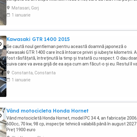
100 km. RAR efectuat recent, ...
Matasari, Gorj
1 ianuarie
Kawasaki GTR 1400 2015
Se caută noul gentleman pentru această doamnă japoneză o
Kawasaki GTR 1400 care încă întoarce priviri și iubește kilometrii. A
fost răsfățată, întreținută la timp și tratată cu respect. O dau doa
cuiva care va avea grijă de ea așa cum am făcut-o și eu. Restul îl v
convinge ea la prima cheie. Vă ...
Constanta, Constanta
1 ianuarie
Vând motocicleta Honda Hornet
Vând motocicletă Honda Hornet, model PC 34 4, an fabricație 2006
600cc, 70 kw, 98 cp, inspecție tehnică valabilă până în august 2027 
Preț 1900 euro