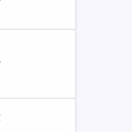
r
a
,
.