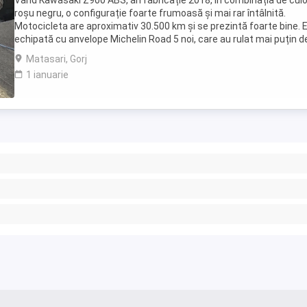
Vând Kawasaki Z900 ABS, an fabricație 2018, în combinația de culo
roșu negru, o configurație foarte frumoasă și mai rar întâlnită.
Motocicleta are aproximativ 30.500 km și se prezintă foarte bine. 
echipată cu anvelope Michelin Road 5 noi, care au rulat mai puțin d
100 km. RAR efectuat recent, ...
Matasari, Gorj
1 ianuarie