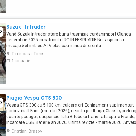
Suzuki Intruder
Vand Suzuki Intruder stare buna trasmisie cardanimport Olanda
decembrie 2025 inmatriculat RO IN FEBRUARIE Nu raspund la
mesaje.Schimb cu ATV plus sau minus diferenta
Timisoara, Timis
1 ianuarie
Piagio Vespa GTS 300
Vespa GTS 300 cu 5.100 km, culoare gri. Echipament suplimentar:
parbriz inalt Faco (montat 2026), geanta portbagaj Classic; prelung
scarite pasager; suspensie fata Bitubo si frane fata spate Frando;
incarcare USB. Baterie an 2026, ultima revizie - martie 2026. Anvel
2024. Itp valabil pana in ...
Cristian, Brasov