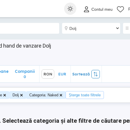
ane
Companii
RON
EUR
Sortează
Contul meu
0
 hand de vanzare Dolj
oane
Companii
RON
EUR
Sortează
0
0
te
Dolj
Categoria: Naked
Șterge toate filtrele
.
Selectează categoria și alte filtre de căutare pe