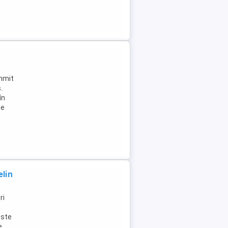
ummit
.
în
Se
lin
ri
Este
e