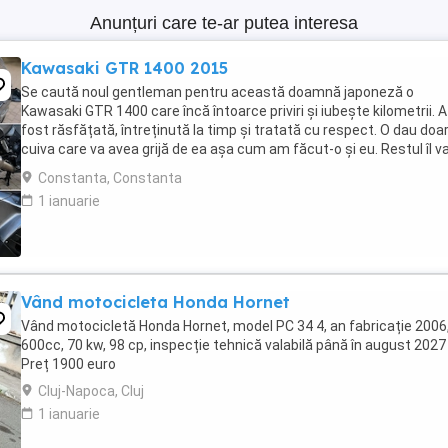
Anunțuri care te-ar putea interesa
Kawasaki GTR 1400 2015
Se caută noul gentleman pentru această doamnă japoneză o
Kawasaki GTR 1400 care încă întoarce priviri și iubește kilometrii. A
fost răsfățată, întreținută la timp și tratată cu respect. O dau doa
cuiva care va avea grijă de ea așa cum am făcut-o și eu. Restul îl v
convinge ea la prima cheie. Vă ...
Constanta, Constanta
1 ianuarie
Vând motocicleta Honda Hornet
Vând motocicletă Honda Hornet, model PC 34 4, an fabricație 2006
600cc, 70 kw, 98 cp, inspecție tehnică valabilă până în august 2027 
Preț 1900 euro
Cluj-Napoca, Cluj
1 ianuarie