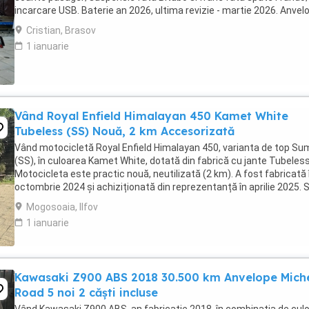
incarcare USB. Baterie an 2026, ultima revizie - martie 2026. Anvel
2024. Itp valabil pana in ...
Cristian, Brasov
1 ianuarie
Vând Royal Enfield Himalayan 450 Kamet White
Tubeless (SS) Nouă, 2 km Accesorizată
Vând motocicletă Royal Enfield Himalayan 450, varianta de top S
(SS), în culoarea Kamet White, dotată din fabrică cu jante Tubeless
Motocicleta este practic nouă, neutilizată (2 km). A fost fabricată 
octombrie 2024 și achiziționată din reprezentanță în aprilie 2025. 
află în stare absolut ...
Mogosoaia, Ilfov
1 ianuarie
Kawasaki Z900 ABS 2018 30.500 km Anvelope Miche
Road 5 noi 2 căști incluse