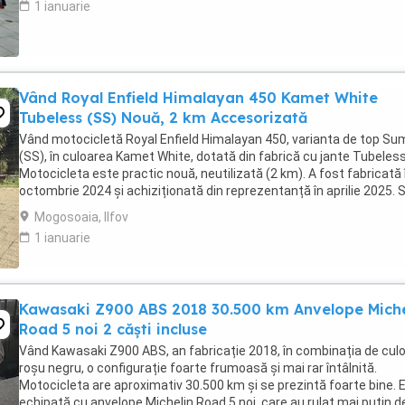
1 ianuarie
Vând Royal Enfield Himalayan 450 Kamet White
Tubeless (SS) Nouă, 2 km Accesorizată
Vând motocicletă Royal Enfield Himalayan 450, varianta de top S
(SS), în culoarea Kamet White, dotată din fabrică cu jante Tubeless
Motocicleta este practic nouă, neutilizată (2 km). A fost fabricată 
octombrie 2024 și achiziționată din reprezentanță în aprilie 2025. 
află în stare absolut ...
Mogosoaia, Ilfov
1 ianuarie
Kawasaki Z900 ABS 2018 30.500 km Anvelope Miche
Road 5 noi 2 căști incluse
Vând Kawasaki Z900 ABS, an fabricație 2018, în combinația de culo
roșu negru, o configurație foarte frumoasă și mai rar întâlnită.
Motocicleta are aproximativ 30.500 km și se prezintă foarte bine. 
echipată cu anvelope Michelin Road 5 noi, care au rulat mai puțin d