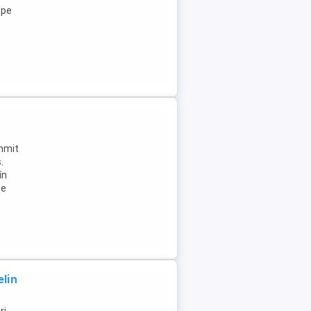
ope
ummit
.
în
Se
lin