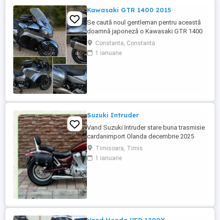
Kawasaki GTR 1400 2015
Se caută noul gentleman pentru această
doamnă japoneză o Kawasaki GTR 1400
care încă întoarce priviri și iubește
Constanta, Constanta
kilometrii. A fost răsfățată, întreținută la
1 ianuarie
timp și tratată cu respect. O dau doar
cuiva care va avea grijă de ea așa cum am
făcut-o și eu. Restul îl va convinge ea la
prima cheie. Vă ...
Suzuki Intruder
Vand Suzuki Intruder stare buna trasmisie
cardanimport Olanda decembrie 2025
inmatriculat RO IN FEBRUARIE Nu raspund
Timisoara, Timis
la mesaje.Schimb cu ATV plus sau minus
1 ianuarie
diferenta