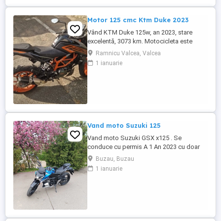
Motor 125 cmc Ktm Duke 2023
Vând KTM Duke 125w, an 2023, stare
excelentă, 3073 km. Motocicleta este
ideală pentru începători sau pentru oraș.
Ramnicu Valcea, Valcea
Fără daune, lovituri!
1 ianuarie
Vand moto Suzuki 125
Vand moto Suzuki GSX x125 . Se
conduce cu permis A 1 An 2023 cu doar
5000km Stare impecabila , fara cazaturi
Buzau, Buzau
ITP valabil pana in noiembrie 2027 Revizii
1 ianuarie
si schimb de ulei in service autorizat