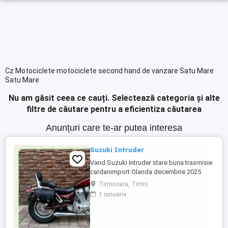
Cz Motociclete motociclete second hand de vanzare Satu Mare
Satu Mare
Nu am găsit ceea ce cauți.
Selectează categoria și alte
filtre de căutare pentru a eficientiza căutarea
Anunțuri care te-ar putea interesa
Suzuki Intruder
Vand Suzuki Intruder stare buna trasmisie
cardanimport Olanda decembrie 2025
inmatriculat RO IN FEBRUARIE Nu raspund
Timisoara, Timis
la mesaje.Schimb cu ATV plus sau minus
1 ianuarie
diferenta