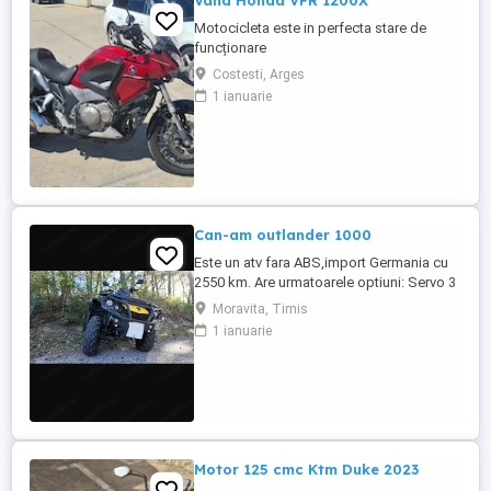
Vand Honda VFR 1200X
Motocicleta este in perfecta stare de
funcționare
Costesti, Arges
1 ianuarie
Can-am outlander 1000
Este un atv fara ABS,import Germania cu
2550 km. Are urmatoarele optiuni: Servo 3
nivele Suspensie FOX cu rebound Bullbar
Moravita, Timis
fata Bullbar spate Handguardurile Can am
1 ianuarie
Jante beadlock
Motor 125 cmc Ktm Duke 2023