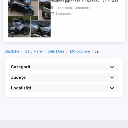
doamnă japoneză o Kawasaki GTR 1400
care încă întoarce priviri și iubește
Constanta, Constanta
kilometrii. A fost răsfățată, întreținută la
1 ianuarie
timp și tratată cu respect. O dau doar
cuiva care va avea grijă de ea așa cum am
făcut-o și eu. Restul îl va convinge ea la
prima cheie. Vă ...
Bestbike
Satu Mare
Satu Mare
Motociclete
cz
Categorii
Județe
Localități