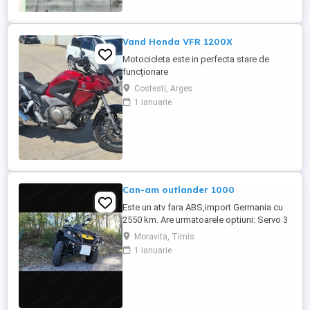
Vand Honda VFR 1200X
Motocicleta este in perfecta stare de
funcționare
Costesti, Arges
1 ianuarie
Can-am outlander 1000
Este un atv fara ABS,import Germania cu
2550 km. Are urmatoarele optiuni: Servo 3
nivele Suspensie FOX cu rebound Bullbar
Moravita, Timis
fata Bullbar spate Handguardurile Can am
1 ianuarie
Jante beadlock