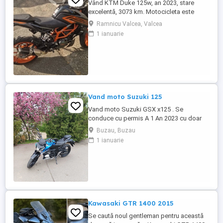
Vând KTM Duke 125w, an 2023, stare
excelentă, 3073 km. Motocicleta este
ideală pentru începători sau pentru oraș.
Ramnicu Valcea, Valcea
Fără daune, lovituri!
1 ianuarie
Vand moto Suzuki 125
Vand moto Suzuki GSX x125 . Se
conduce cu permis A 1 An 2023 cu doar
5000km Stare impecabila , fara cazaturi
Buzau, Buzau
ITP valabil pana in noiembrie 2027 Revizii
1 ianuarie
si schimb de ulei in service autorizat
Kawasaki GTR 1400 2015
Se caută noul gentleman pentru această