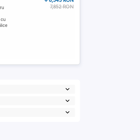
6,543 RON
7,852 RON
ru
 cu
lice