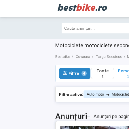
best
bike
.ro
Toate
Perso
Filtre
4
1
1
Motociclete motociclete secon
Bestbike
Covasna
Targu Secuiesc
M
Toate
Pers
Filtre
4
1
1
→
Filtre active:
Auto moto
Motocicle
Anunțuri
–
Anunțuri pe pagi