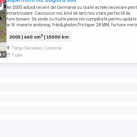
Supermoto MZ baghira 660
1
An 2005 adusă recent din Germania cu toate actele necesare pent
înmatriculare. Cauciucuri noi, kitul de lanț nou stare perfectă de
funcționare. Se vinde cu multe piese noi cumpărate pentru update
ar fii: manete ambreiaj, frână,ghidon Protaper 28 MM, furtune meta
față spate,far,stop,semnalizări ...
3
2005 | 660 cm
| 15000 km
Targu Secuiesc, Covasna
5
7 iulie