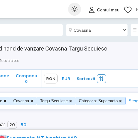
ane
Companii
RON
EUR
Sortează
Contul meu
0
d hand de vanzare Covasna Targu Secuiesc
otociclete
oane
Companii
RON
EUR
Sortează
0
te
Covasna
Targu Secuiesc
Categoria: Supermoto
Șterg
nă:
20
50