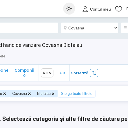
ane
Companii
RON
EUR
Sortează
Contul meu
0
d hand de vanzare Covasna Bicfalau
ete
oane
Companii
RON
EUR
Sortează
0
0
te
Covasna
Bicfalau
Șterge toate filtrele
.
Selectează categoria și alte filtre de căutare pe