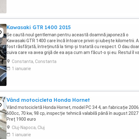
Kawasaki GTR 1400 2015
Se caută noul gentleman pentru această doamnă japoneză o
Kawasaki GTR 1400 care încă întoarce priviri și iubește kilometrii. A
fost răsfățată, întreținută la timp și tratată cu respect. O dau doa
cuiva care va avea grijă de ea așa cum am făcut-o și eu. Restul îl v
convinge ea la prima cheie. Vă ...
Constanta, Constanta
1 ianuarie
Vând motocicleta Honda Hornet
Vând motocicletă Honda Hornet, model PC 34 4, an fabricație 2006
600cc, 70 kw, 98 cp, inspecție tehnică valabilă până în august 2027 
Preț 1900 euro
Cluj-Napoca, Cluj
1 ianuarie