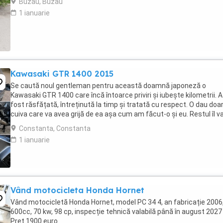
Buzau, Buzau
1 ianuarie
Kawasaki GTR 1400 2015
Se caută noul gentleman pentru această doamnă japoneză o
Kawasaki GTR 1400 care încă întoarce priviri și iubește kilometrii. A
fost răsfățată, întreținută la timp și tratată cu respect. O dau doa
cuiva care va avea grijă de ea așa cum am făcut-o și eu. Restul îl v
convinge ea la prima cheie. Vă ...
Constanta, Constanta
1 ianuarie
Vând motocicleta Honda Hornet
Vând motocicletă Honda Hornet, model PC 34 4, an fabricație 2006
600cc, 70 kw, 98 cp, inspecție tehnică valabilă până în august 2027 
Preț 1900 euro