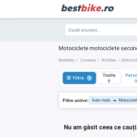
best
bike
.ro
Toate
Perso
Filtre
3
0
0
Motociclete motociclete secon
Bestbike
Covasna
Bicfalau
Motocicl
Toate
Pers
Filtre
3
0
→
Filtre active:
Auto moto
Motocicle
Nu am găsit ceea ce cauți