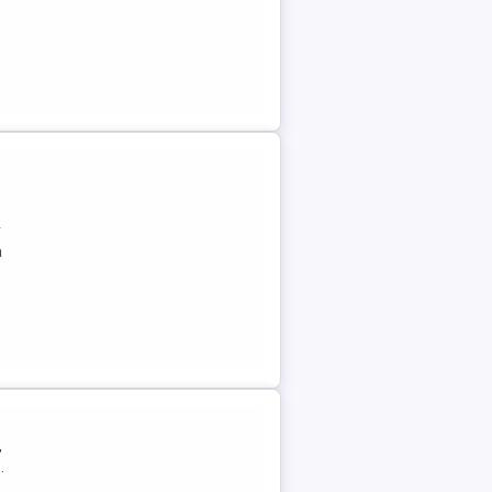
r
a
,
.