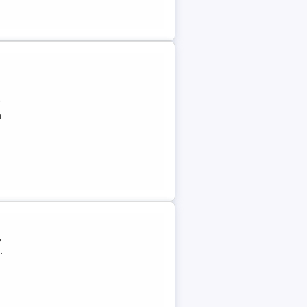
r
a
,
.