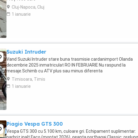
Cluj-Napoca, Cluj
1 ianuarie
Suzuki Intruder
Vand Suzuki Intruder stare buna trasmisie cardanimport Olanda
decembrie 2025 inmatriculat RO IN FEBRUARIE Nu raspund la
mesaje.Schimb cu ATV plus sau minus diferenta
Timisoara, Timis
1 ianuarie
Piagio Vespa GTS 300
Vespa GTS 300 cu 5.100 km, culoare gri. Echipament suplimentar:
parbriz inalt Faco (montat 2026), geanta portbagaj Classic; prelung