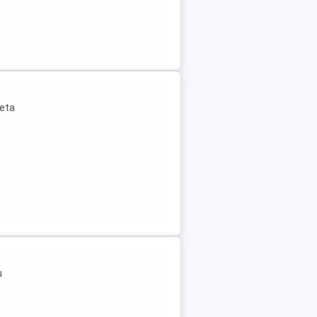
leta
u