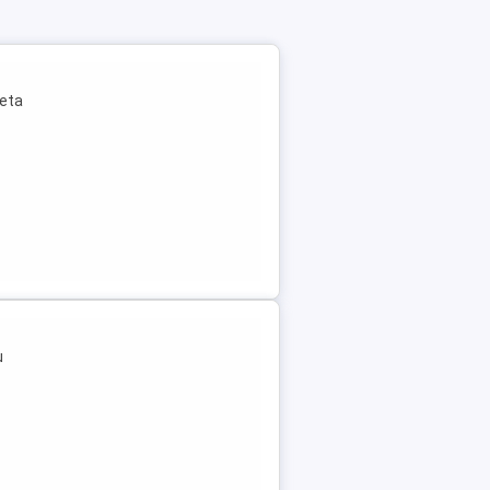
leta
u