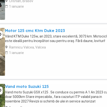
Cristian, Brasov
1 ianuarie
Motor 125 cmc Ktm Duke 2023
Vând KTM Duke 125w, an 2023, stare excelentă, 3073 km. Motocic
este ideală pentru începători sau pentru oraș. Fără daune, lovituri!
Ramnicu Valcea, Valcea
1 ianuarie
Vand moto Suzuki 125
Vand moto Suzuki GSX x125 . Se conduce cu permis A 1 An 2023 c
doar 5000km Stare impecabila , fara cazaturi ITP valabil pana in
noiembrie 2027 Revizii si schimb de ulei in service autorizat