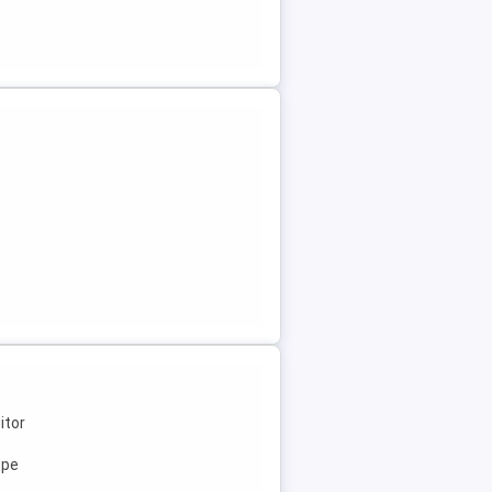
itor
ope