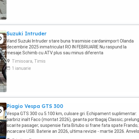
Suzuki Intruder
Vand Suzuki Intruder stare buna trasmisie cardanimport Olanda
decembrie 2025 inmatriculat RO IN FEBRUARIE Nu raspund la
mesaje.Schimb cu ATV plus sau minus diferenta
Timisoara, Timis
1 ianuarie
Piagio Vespa GTS 300
Vespa GTS 300 cu 5.100 km, culoare gri. Echipament suplimentar:
parbriz inalt Faco (montat 2026), geanta portbagaj Classic; prelung
scarite pasager; suspensie fata Bitubo si frane fata spate Frando;
incarcare USB. Baterie an 2026, ultima revizie - martie 2026. Anvel
2024. Itp valabil pana in ...