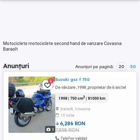
Motociclete motociclete second hand de vanzare Covasna
Baraolt
Anunțuri
20
50
Anunțuri pe pagină:
Suzuki gsx f 750
1
De vânzare ,1998 ,proprietar de 6 ani.tel
3
1998 | 750 cm
| 81000 km
Baraolt, Covasna
10 iunie
6,286 RON
7,858 RON
3
Telefon validat