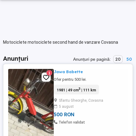
Motociclete motociclete second hand de vanzare Covasna
Anunțuri
20
50
Anunțuri pe pagină:
Jawa Babette
1
Ofer pentru 500 lei.
3
1981 | 49 cm
| 111 km
Sfantu Gheorghe, Covasna
5 august
500 RON
Telefon validat