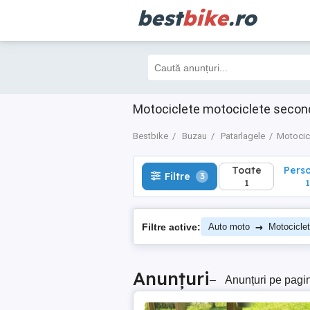
best
bike
.ro
Toate
Perso
Filtre
3
1
1
Motociclete motociclete secon
Bestbike
Buzau
Patarlagele
Motocic
Toate
Pers
Filtre
3
1
1
→
Filtre active:
Auto moto
Motocicle
Anunțuri
–
Anunțuri pe pagi