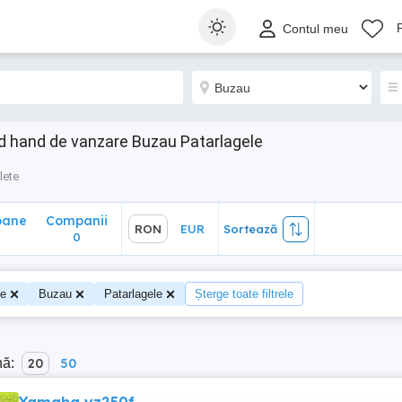
ane
Companii
RON
EUR
Sortează
Contul meu
0
d hand de vanzare Buzau Patarlagele
lete
oane
Companii
RON
EUR
Sortează
0
te
Buzau
Patarlagele
Șterge toate filtrele
nă:
20
50