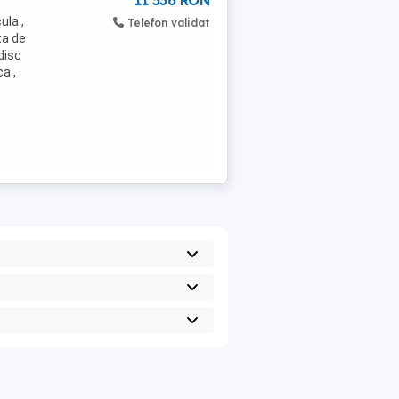
11 536 RON
ula ,
Telefon validat
ta de
disc
a ,