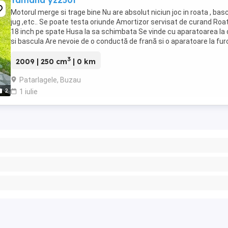
Yamaha yz250f
Motorul merge si trage bine Nu are absolut niciun joc in roata , basc
jug ,etc.. Se poate testa oriunde Amortizor servisat de curand Roa
18 inch pe spate Husa la sa schimbata Se vinde cu aparatoarea la 
si bascula Are nevoie de o conductă de frană si o aparatoare la furc
se poate ...
3
2009 | 250 cm
| 0 km
Patarlagele, Buzau
2
1 iulie