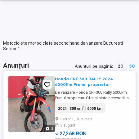
Motociclete motociclete second hand de vanzare Bucuresti
Sector 1
Anunțuri
20
50
Anunțuri pe pagină:
Honda CRF 300 RALLY 2024
6000Km Primul proprietar
De vanzare Honda CRF300 Rally 6000km
Primul proprietar. Ofer si niste accesorii la
ea nemontate inca (crashbar)
3
2024 | 300 cm
| 6000 km
Achizitionata noua din rep Bucuresti - nov
2024 Va rog DOAR mesaj pe WhatsApp -
Sector 1, Bucuresti
adesea nu am cum sa raspund la telefon.
3 august
Revin eu cu un telefon. Multumesc!
5
27,268 RON