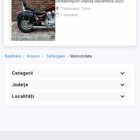
cardanimport Olanda decembrie 2025
inmatriculat RO IN FEBRUARIE Nu raspund
Timisoara, Timis
la mesaje.Schimb cu ATV plus sau minus
1 ianuarie
diferenta
Bestbike
Brasov
Tarlungeni
Motociclete
Categorii
Județe
Localități