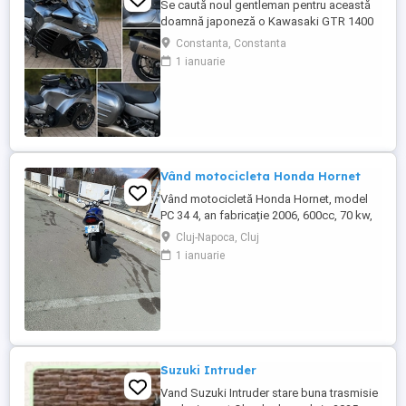
Se caută noul gentleman pentru această
doamnă japoneză o Kawasaki GTR 1400
care încă întoarce priviri și iubește
Constanta, Constanta
kilometrii. A fost răsfățată, întreținută la
1 ianuarie
timp și tratată cu respect. O dau doar
cuiva care va avea grijă de ea așa cum am
făcut-o și eu. Restul îl va convinge ea la
prima cheie. Vă ...
Vând motocicleta Honda Hornet
Vând motocicletă Honda Hornet, model
PC 34 4, an fabricație 2006, 600cc, 70 kw,
98 cp, inspecție tehnică valabilă până în
Cluj-Napoca, Cluj
august 2027 . Preț 1900 euro
1 ianuarie
Suzuki Intruder
Vand Suzuki Intruder stare buna trasmisie