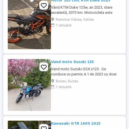
Motor 125 cmc Ktm Duke 2023
Vând KTM Duke 125w, an 2023, stare
excelentă, 3073 km. Motocicleta este
ideală pentru începători sau pentru oraș.
Ramnicu Valcea, Valcea
Fără daune, lovituri!
1 ianuarie
Vand moto Suzuki 125
Vand moto Suzuki GSX x125 . Se
conduce cu permis A 1 An 2023 cu doar
5000km Stare impecabila , fara cazaturi
Buzau, Buzau
ITP valabil pana in noiembrie 2027 Revizii
1 ianuarie
si schimb de ulei in service autorizat
Kawasaki GTR 1400 2015