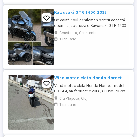
Kawasaki GTR 1400 2015
Se caută noul gentleman pentru această
doamnă japoneză o Kawasaki GTR 1400
care încă întoarce priviri și iubește
Constanta, Constanta
kilometrii. A fost răsfățată, întreținută la
1 ianuarie
timp și tratată cu respect. O dau doar
cuiva care va avea grijă de ea așa cum am
făcut-o și eu. Restul îl va convinge ea la
prima cheie. Vă ...
Vând motocicleta Honda Hornet
Vând motocicletă Honda Hornet, model
PC 34 4, an fabricație 2006, 600cc, 70 kw,
98 cp, inspecție tehnică valabilă până în
Cluj-Napoca, Cluj
august 2027 . Preț 1900 euro
1 ianuarie