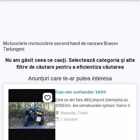
Motociclete motociclete second hand de vanzare Brasov
Tarlungeni
Nu am găsit ceea ce cauți.
Selectează categoria și alte
filtre de căutare pentru a eficientiza căutarea
Anunțuri care te-ar putea interesa
Can-am outlander 1000
Este un atv fara ABS,import Germania cu
2550 km. Are urmatoarele optiuni: Servo 3
nivele Suspensie FOX cu rebound Bullbar
Moravita, Timis
fata Bullbar spate Handguardurile Can am
1 ianuarie
Jante beadlock