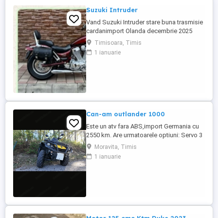
Suzuki Intruder
Vand Suzuki Intruder stare buna trasmisie
cardanimport Olanda decembrie 2025
inmatriculat RO IN FEBRUARIE Nu raspund
Timisoara, Timis
la mesaje.Schimb cu ATV plus sau minus
1 ianuarie
diferenta
Can-am outlander 1000
Este un atv fara ABS,import Germania cu
2550 km. Are urmatoarele optiuni: Servo 3
nivele Suspensie FOX cu rebound Bullbar
Moravita, Timis
fata Bullbar spate Handguardurile Can am
1 ianuarie
Jante beadlock