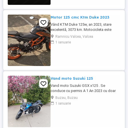
Motor 125 cmc Ktm Duke 2023
Vând KTM Duke 125w, an 2023, stare
excelentă, 3073 km. Motocicleta este
ideală pentru începători sau pentru oraș.
Ramnicu Valcea, Valcea
Fără daune, lovituri!
1 ianuarie
Vand moto Suzuki 125
Vand moto Suzuki GSX x125 . Se
conduce cu permis A 1 An 2023 cu doar
5000km Stare impecabila , fara cazaturi
Buzau, Buzau
ITP valabil pana in noiembrie 2027 Revizii
1 ianuarie
si schimb de ulei in service autorizat