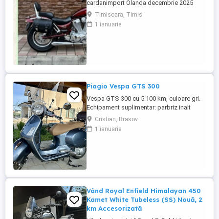
cardanimport Olanda decembrie 2025
inmatriculat RO IN FEBRUARIE Nu raspund
Timisoara, Timis
la mesaje.Schimb cu ATV plus sau minus
1 ianuarie
diferenta
Piagio Vespa GTS 300
Vespa GTS 300 cu 5.100 km, culoare gri.
Echipament suplimentar: parbriz inalt
Faco (montat 2026), geanta portbagaj
Cristian, Brasov
Classic; prelungitor scarite pasager;
1 ianuarie
suspensie fata Bitubo si frane fata spate
Frando; incarcare USB. Baterie an 2026,
ultima revizie - martie 2026. Anvelope
2024. Itp valabil pana in ...
Vând Royal Enfield Himalayan 450
Kamet White Tubeless (SS) Nouă, 2
km Accesorizată