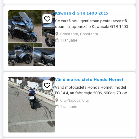
Kawasaki GTR 1400 2015
Se caută noul gentleman pentru această
doamnă japoneză o Kawasaki GTR 1400
care încă întoarce priviri și iubește
Constanta, Constanta
kilometrii. A fost răsfățată, întreținută la
1 ianuarie
timp și tratată cu respect. O dau doar
cuiva care va avea grijă de ea așa cum am
făcut-o și eu. Restul îl va convinge ea la
prima cheie. Vă ...
Vând motocicleta Honda Hornet
Vând motocicletă Honda Hornet, model
PC 34 4, an fabricație 2006, 600cc, 70 kw,
98 cp, inspecție tehnică valabilă până în
Cluj-Napoca, Cluj
august 2027 . Preț 1900 euro
1 ianuarie