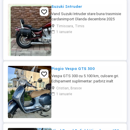
Suzuki Intruder
Vand Suzuki Intruder stare buna trasmisie
cardanimport Olanda decembrie 2025
inmatriculat RO IN FEBRUARIE Nu raspund
Timisoara, Timis
la mesaje.Schimb cu ATV plus sau minus
1 ianuarie
diferenta
Piagio Vespa GTS 300
Vespa GTS 300 cu 5.100 km, culoare gri.
Echipament suplimentar: parbriz inalt
Faco (montat 2026), geanta portbagaj
Cristian, Brasov
Classic; prelungitor scarite pasager;
1 ianuarie
suspensie fata Bitubo si frane fata spate
Frando; incarcare USB. Baterie an 2026,
ultima revizie - martie 2026. Anvelope
2024. Itp valabil pana in ...