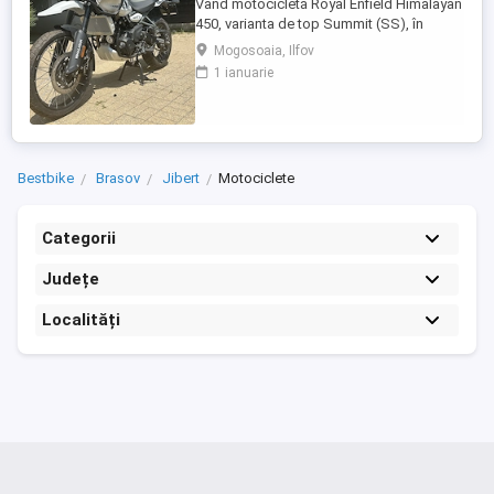
Vând motocicletă Royal Enfield Himalayan
450, varianta de top Summit (SS), în
culoarea Kamet White, dotată din fabrică
Mogosoaia, Ilfov
cu jante Tubeless. Motocicleta este
1 ianuarie
practic nouă, neutilizată (2 km). A fost
fabricată în octombrie 2024 și
achiziționată din reprezentanță în aprilie
2025. Se află în stare absolut ...
Bestbike
Brasov
Jibert
Motociclete
Categorii
Județe
Localități