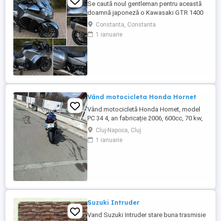
Se caută noul gentleman pentru această
doamnă japoneză o Kawasaki GTR 1400
care încă întoarce priviri și iubește
Constanta, Constanta
kilometrii. A fost răsfățată, întreținută la
1 ianuarie
timp și tratată cu respect. O dau doar
cuiva care va avea grijă de ea așa cum am
făcut-o și eu. Restul îl va convinge ea la
prima cheie. Vă ...
Vând motocicleta Honda Hornet
Vând motocicletă Honda Hornet, model
PC 34 4, an fabricație 2006, 600cc, 70 kw,
98 cp, inspecție tehnică valabilă până în
Cluj-Napoca, Cluj
august 2027 . Preț 1900 euro
1 ianuarie
Suzuki Intruder
Vand Suzuki Intruder stare buna trasmisie