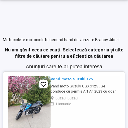
Motociclete motociclete second hand de vanzare Brasov Jibert
Nu am găsit ceea ce cauți.
Selectează categoria și alte
filtre de căutare pentru a eficientiza căutarea
Anunțuri care te-ar putea interesa
Vand moto Suzuki 125
Vand moto Suzuki GSX x125 . Se
conduce cu permis A 1 An 2023 cu doar
5000km Stare impecabila , fara cazaturi
Buzau, Buzau
ITP valabil pana in noiembrie 2027 Revizii
1 ianuarie
si schimb de ulei in service autorizat