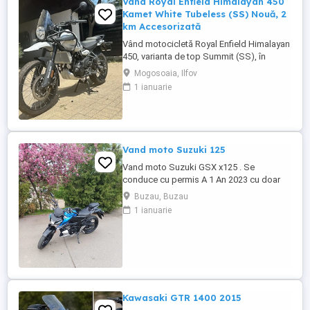
Vând Royal Enfield Himalayan 450
Kamet White Tubeless (SS) Nouă, 2
km Accesorizată
Vând motocicletă Royal Enfield Himalayan
450, varianta de top Summit (SS), în
culoarea Kamet White, dotată din fabrică
Mogosoaia, Ilfov
cu jante Tubeless. Motocicleta este
1 ianuarie
practic nouă, neutilizată (2 km). A fost
fabricată în octombrie 2024 și
achiziționată din reprezentanță în aprilie
2025. Se află în stare absolut ...
Vand moto Suzuki 125
Vand moto Suzuki GSX x125 . Se
conduce cu permis A 1 An 2023 cu doar
5000km Stare impecabila , fara cazaturi
Buzau, Buzau
ITP valabil pana in noiembrie 2027 Revizii
1 ianuarie
si schimb de ulei in service autorizat
Kawasaki GTR 1400 2015