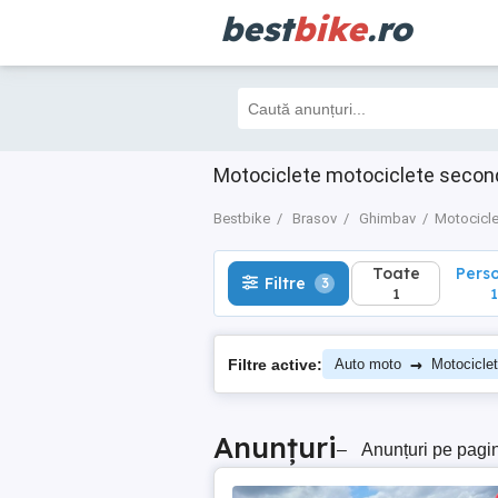
best
bike
.ro
Toate
Perso
Filtre
3
1
1
Motociclete motociclete secon
Bestbike
Brasov
Ghimbav
Motocicle
Toate
Pers
Filtre
3
1
1
→
Filtre active:
Auto moto
Motocicle
Anunțuri
–
Anunțuri pe pagi