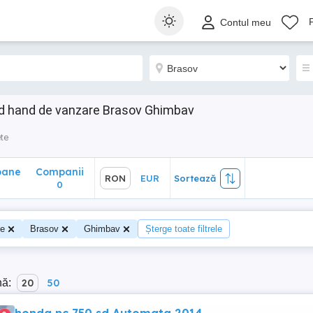
ane
Companii
RON
EUR
Sortează
Contul meu
0
d hand de vanzare Brasov Ghimbav
te
oane
Companii
RON
EUR
Sortează
0
te
Brasov
Ghimbav
Șterge toate filtrele
nă:
20
50