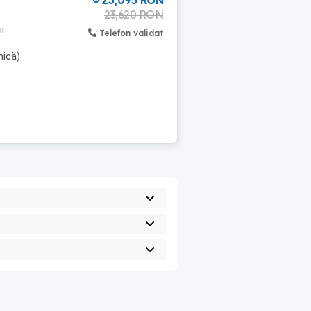
23,095 RON
23,620 RON
i:
Telefon validat
mică)