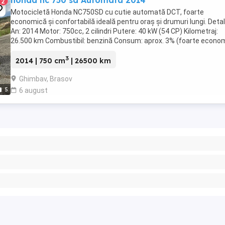
honda nc 750 sd Automata 2014
2
Motocicletă Honda NC750SD cu cutie automată DCT, foarte
economică și confortabilă ideală pentru oraș și drumuri lungi. Detali
An: 2014 Motor: 750cc, 2 cilindri Putere: 40 kW (54 CP) Kilometraj:
26.500 km Combustibil: benzină Consum: aprox. 3% (foarte econo
Culoare: alb Stare impecabilă Revizii ...
3
2014 | 750 cm
| 26500 km
Ghimbav, Brasov
5
6 august