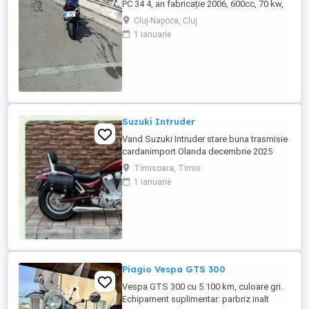
PC 34 4, an fabricație 2006, 600cc, 70 kw,
98 cp, inspecție tehnică valabilă până în
Cluj-Napoca, Cluj
august 2027 . Preț 1900 euro
1 ianuarie
Suzuki Intruder
Vand Suzuki Intruder stare buna trasmisie
cardanimport Olanda decembrie 2025
inmatriculat RO IN FEBRUARIE Nu raspund
Timisoara, Timis
la mesaje.Schimb cu ATV plus sau minus
1 ianuarie
diferenta
Piagio Vespa GTS 300
Vespa GTS 300 cu 5.100 km, culoare gri.
Echipament suplimentar: parbriz inalt