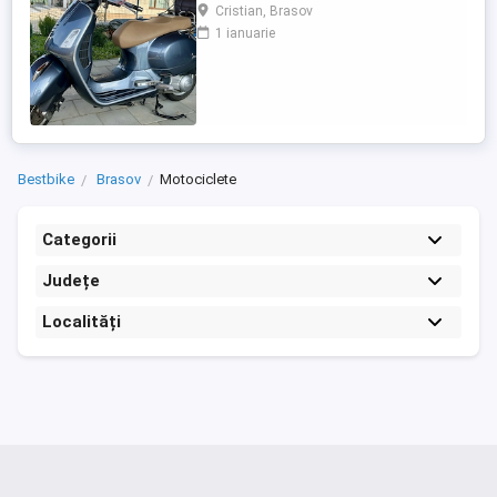
Faco (montat 2026), geanta portbagaj
Cristian, Brasov
Classic; prelungitor scarite pasager;
1 ianuarie
suspensie fata Bitubo si frane fata spate
Frando; incarcare USB. Baterie an 2026,
ultima revizie - martie 2026. Anvelope
2024. Itp valabil pana in ...
Bestbike
Brasov
Motociclete
Categorii
Județe
Localități