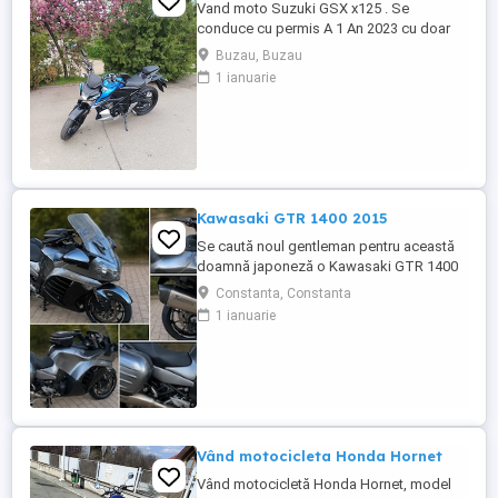
Vand moto Suzuki GSX x125 . Se
conduce cu permis A 1 An 2023 cu doar
5000km Stare impecabila , fara cazaturi
Buzau, Buzau
ITP valabil pana in noiembrie 2027 Revizii
1 ianuarie
si schimb de ulei in service autorizat
Kawasaki GTR 1400 2015
Se caută noul gentleman pentru această
doamnă japoneză o Kawasaki GTR 1400
care încă întoarce priviri și iubește
Constanta, Constanta
kilometrii. A fost răsfățată, întreținută la
1 ianuarie
timp și tratată cu respect. O dau doar
cuiva care va avea grijă de ea așa cum am
făcut-o și eu. Restul îl va convinge ea la
prima cheie. Vă ...
Vând motocicleta Honda Hornet
Vând motocicletă Honda Hornet, model