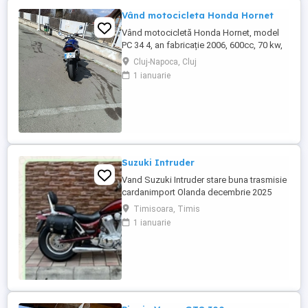
Vând motocicleta Honda Hornet
Vând motocicletă Honda Hornet, model
PC 34 4, an fabricație 2006, 600cc, 70 kw,
98 cp, inspecție tehnică valabilă până în
Cluj-Napoca, Cluj
august 2027 . Preț 1900 euro
1 ianuarie
Suzuki Intruder
Vand Suzuki Intruder stare buna trasmisie
cardanimport Olanda decembrie 2025
inmatriculat RO IN FEBRUARIE Nu raspund
Timisoara, Timis
la mesaje.Schimb cu ATV plus sau minus
1 ianuarie
diferenta