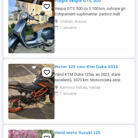
Piagio Vespa GTS 300
Vespa GTS 300 cu 5.100 km, culoare gri.
Echipament suplimentar: parbriz inalt
Faco (montat 2026), geanta portbagaj
Cristian, Brasov
Classic; prelungitor scarite pasager;
1 ianuarie
suspensie fata Bitubo si frane fata spate
Frando; incarcare USB. Baterie an 2026,
ultima revizie - martie 2026. Anvelope
2024. Itp valabil pana in ...
Motor 125 cmc Ktm Duke 2023
Vând KTM Duke 125w, an 2023, stare
excelentă, 3073 km. Motocicleta este
ideală pentru începători sau pentru oraș.
Ramnicu Valcea, Valcea
Fără daune, lovituri!
1 ianuarie
Vand moto Suzuki 125