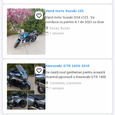
Vand moto Suzuki 125
Vand moto Suzuki GSX x125 . Se
conduce cu permis A 1 An 2023 cu doar
5000km Stare impecabila , fara cazaturi
Buzau, Buzau
ITP valabil pana in noiembrie 2027 Revizii
1 ianuarie
si schimb de ulei in service autorizat
Kawasaki GTR 1400 2015
Se caută noul gentleman pentru această
doamnă japoneză o Kawasaki GTR 1400
care încă întoarce priviri și iubește
Constanta, Constanta
kilometrii. A fost răsfățată, întreținută la
1 ianuarie
timp și tratată cu respect. O dau doar
cuiva care va avea grijă de ea așa cum am
făcut-o și eu. Restul îl va convinge ea la
prima cheie. Vă ...