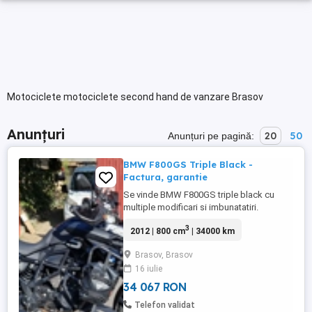
Motociclete motociclete second hand de vanzare Brasov
Anunțuri
20
50
Anunțuri pe pagină:
BMW F800GS Triple Black -
Factura, garantie
Se vinde BMW F800GS triple black cu
multiple modificari si imbunatatiri.
VIN:WB102190XBZT92855 Se poate emite
3
2012 | 800 cm
| 34000 km
factura, motocicleta este pe firma.
Fabricatie: 2012, 34000 KM - 1 an garantie
Brasov, Brasov
Modificari de peste 3500 EUR - Suspensie
16 iulie
fata Andreani Missano Performance
46mm - ( Arcuri custom, reglaj ...
34 067 RON
Telefon validat