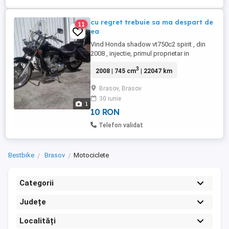
cu regret trebuie sa ma despart de
11
ea
Vind Honda shadow vt750c2 spirit , din
2008 , injectie, primul proprietar in
Romania, itp valabil pina in 18 martie 2026.
3
2008 | 745 cm
| 22047 km
Kilometri 22047. Se vinde asa cum se
vede in poza, deci cu toate dotarile pe
Brasov, Brasov
care le-am facut de cind o am (parbriz
30 iunie
puig, proiectoare cu instalatia aferenta si
1
buton separat,sa mustang ...
10 RON
Telefon validat
Bestbike
Brasov
Motociclete
Categorii
Județe
Localități