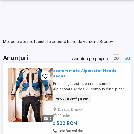
Motociclete motociclete second hand de vanzare Brasov
Anunțuri
20
50
Anunțuri pe pagină:
costum moto Alpinestar Honda
Andes
Prețul afișat este pentru costumul
Alpinestars Andes V3 compus din 2 piese,
mai jos aveți prețurile per piese dacă le
3
2022 | 0 cm
| 0 km
achiziționați separat! Costum Alpinestars
Andes rider 3 ediție Honda. Geaca
Brasov, Brasov
mărimea M -3 sezoane ( încă un strat
11 iulie
interior ( termic) 800ron Pantaloni mărimea
5
L -3 sezoane încă un strat ...
1 300 RON
Telefon validat