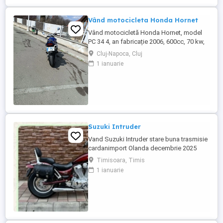
Vând motocicleta Honda Hornet
Vând motocicletă Honda Hornet, model
PC 34 4, an fabricație 2006, 600cc, 70 kw,
98 cp, inspecție tehnică valabilă până în
Cluj-Napoca, Cluj
august 2027 . Preț 1900 euro
1 ianuarie
Suzuki Intruder
Vand Suzuki Intruder stare buna trasmisie
cardanimport Olanda decembrie 2025
inmatriculat RO IN FEBRUARIE Nu raspund
Timisoara, Timis
la mesaje.Schimb cu ATV plus sau minus
1 ianuarie
diferenta