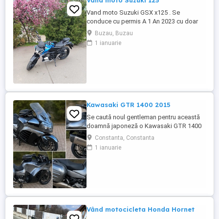
Vand moto Suzuki 125
Vand moto Suzuki GSX x125 . Se
conduce cu permis A 1 An 2023 cu doar
5000km Stare impecabila , fara cazaturi
Buzau, Buzau
ITP valabil pana in noiembrie 2027 Revizii
1 ianuarie
si schimb de ulei in service autorizat
Kawasaki GTR 1400 2015
Se caută noul gentleman pentru această
doamnă japoneză o Kawasaki GTR 1400
care încă întoarce priviri și iubește
Constanta, Constanta
kilometrii. A fost răsfățată, întreținută la
1 ianuarie
timp și tratată cu respect. O dau doar
cuiva care va avea grijă de ea așa cum am
făcut-o și eu. Restul îl va convinge ea la
prima cheie. Vă ...
Vând motocicleta Honda Hornet