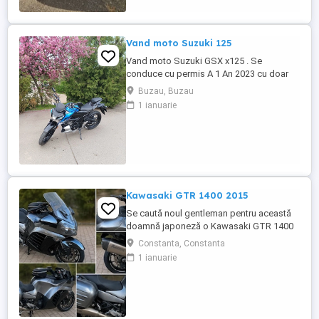
Vand moto Suzuki 125
Vand moto Suzuki GSX x125 . Se
conduce cu permis A 1 An 2023 cu doar
5000km Stare impecabila , fara cazaturi
Buzau, Buzau
ITP valabil pana in noiembrie 2027 Revizii
1 ianuarie
si schimb de ulei in service autorizat
Kawasaki GTR 1400 2015
Se caută noul gentleman pentru această
doamnă japoneză o Kawasaki GTR 1400
care încă întoarce priviri și iubește
Constanta, Constanta
kilometrii. A fost răsfățată, întreținută la
1 ianuarie
timp și tratată cu respect. O dau doar
cuiva care va avea grijă de ea așa cum am
făcut-o și eu. Restul îl va convinge ea la
prima cheie. Vă ...