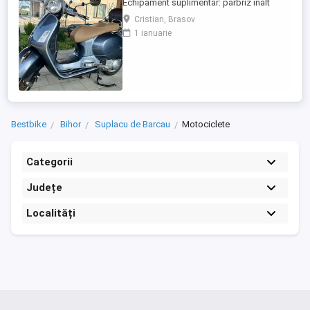
Echipament suplimentar: parbriz inalt
Faco (montat 2026), geanta portbagaj
Cristian, Brasov
Classic; prelungitor scarite pasager;
1 ianuarie
suspensie fata Bitubo si frane fata spate
Frando; incarcare USB. Baterie an 2026,
ultima revizie - martie 2026. Anvelope
2024. Itp valabil pana in ...
Bestbike
Bihor
Suplacu de Barcau
Motociclete
Categorii
Județe
Localități