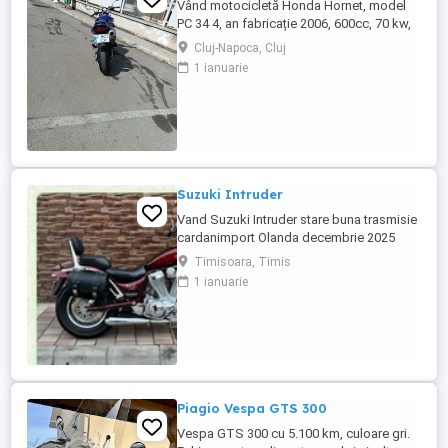
Vând motocicletă Honda Hornet, model
PC 34 4, an fabricație 2006, 600cc, 70 kw,
98 cp, inspecție tehnică valabilă până în
Cluj-Napoca, Cluj
august 2027 . Preț 1900 euro
1 ianuarie
Suzuki Intruder
Vand Suzuki Intruder stare buna trasmisie
cardanimport Olanda decembrie 2025
inmatriculat RO IN FEBRUARIE Nu raspund
Timisoara, Timis
la mesaje.Schimb cu ATV plus sau minus
1 ianuarie
diferenta
Piagio Vespa GTS 300
Vespa GTS 300 cu 5.100 km, culoare gri.