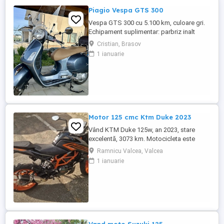
Piagio Vespa GTS 300
Vespa GTS 300 cu 5.100 km, culoare gri.
Echipament suplimentar: parbriz inalt
Faco (montat 2026), geanta portbagaj
Cristian, Brasov
Classic; prelungitor scarite pasager;
1 ianuarie
suspensie fata Bitubo si frane fata spate
Frando; incarcare USB. Baterie an 2026,
ultima revizie - martie 2026. Anvelope
2024. Itp valabil pana in ...
Motor 125 cmc Ktm Duke 2023
Vând KTM Duke 125w, an 2023, stare
excelentă, 3073 km. Motocicleta este
ideală pentru începători sau pentru oraș.
Ramnicu Valcea, Valcea
Fără daune, lovituri!
1 ianuarie