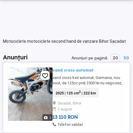
Motociclete motociclete second hand de vanzare Bihor Sacadat
Anunțuri
20
50
Anunțuri pe pagină:
vand cross automat
vand cross kxd automat, Germania, nou
nout, de 125cc preț 2500 lei nu negociez,
nu schimb sunt din Bihor nu deranjați inutil
3
2025 | 125 cm
| 222 km
Sacadat, Bihor
3 august
13 110 RON
1
Telefon validat