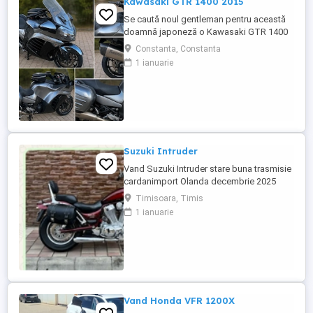
Kawasaki GTR 1400 2015
Se caută noul gentleman pentru această
doamnă japoneză o Kawasaki GTR 1400
care încă întoarce priviri și iubește
Constanta, Constanta
kilometrii. A fost răsfățată, întreținută la
1 ianuarie
timp și tratată cu respect. O dau doar
cuiva care va avea grijă de ea așa cum am
făcut-o și eu. Restul îl va convinge ea la
prima cheie. Vă ...
Suzuki Intruder
Vand Suzuki Intruder stare buna trasmisie
cardanimport Olanda decembrie 2025
inmatriculat RO IN FEBRUARIE Nu raspund
Timisoara, Timis
la mesaje.Schimb cu ATV plus sau minus
1 ianuarie
diferenta
Vand Honda VFR 1200X