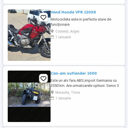
Vand Honda VFR 1200X
Motocicleta este in perfecta stare de
funcționare
Costesti, Arges
1 ianuarie
Can-am outlander 1000
Este un atv fara ABS,import Germania cu
2550 km. Are urmatoarele optiuni: Servo 3
nivele Suspensie FOX cu rebound Bullbar
Moravita, Timis
fata Bullbar spate Handguardurile Can am
1 ianuarie
Jante beadlock