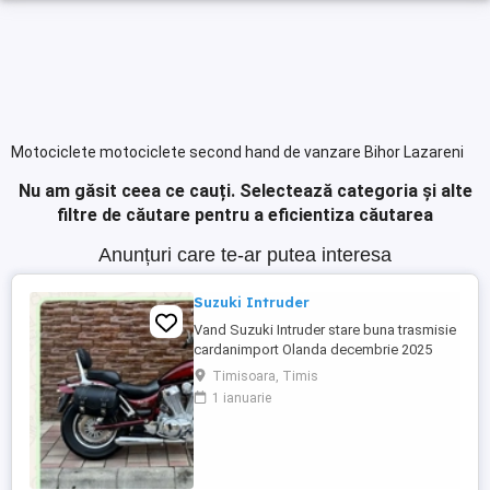
Motociclete motociclete second hand de vanzare Bihor Lazareni
Nu am găsit ceea ce cauți.
Selectează categoria și alte
filtre de căutare pentru a eficientiza căutarea
Anunțuri care te-ar putea interesa
Suzuki Intruder
Vand Suzuki Intruder stare buna trasmisie
cardanimport Olanda decembrie 2025
inmatriculat RO IN FEBRUARIE Nu raspund
Timisoara, Timis
la mesaje.Schimb cu ATV plus sau minus
1 ianuarie
diferenta