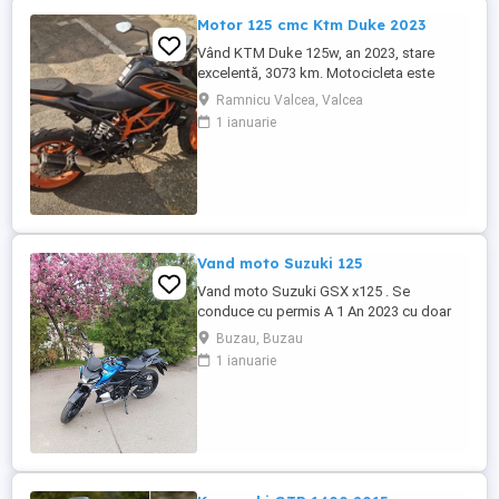
Motor 125 cmc Ktm Duke 2023
Vând KTM Duke 125w, an 2023, stare
excelentă, 3073 km. Motocicleta este
ideală pentru începători sau pentru oraș.
Ramnicu Valcea, Valcea
Fără daune, lovituri!
1 ianuarie
Vand moto Suzuki 125
Vand moto Suzuki GSX x125 . Se
conduce cu permis A 1 An 2023 cu doar
5000km Stare impecabila , fara cazaturi
Buzau, Buzau
ITP valabil pana in noiembrie 2027 Revizii
1 ianuarie
si schimb de ulei in service autorizat