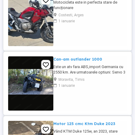
Motocicleta este in perfecta stare de
funcționare
Costesti, Arges
1 ianuarie
Can-am outlander 1000
Este un atv fara ABS,import Germania cu
2550 km. Are urmatoarele optiuni: Servo 3
nivele Suspensie FOX cu rebound Bullbar
Moravita, Timis
fata Bullbar spate Handguardurile Can am
1 ianuarie
Jante beadlock
Motor 125 cmc Ktm Duke 2023
Vând KTM Duke 125w, an 2023, stare