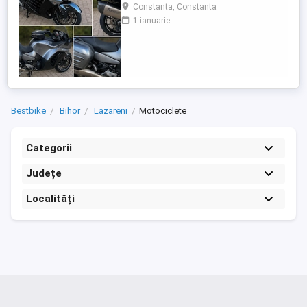
care încă întoarce priviri și iubește
Constanta, Constanta
kilometrii. A fost răsfățată, întreținută la
1 ianuarie
timp și tratată cu respect. O dau doar
cuiva care va avea grijă de ea așa cum am
făcut-o și eu. Restul îl va convinge ea la
prima cheie. Vă ...
Bestbike
Bihor
Lazareni
Motociclete
Categorii
Județe
Localități