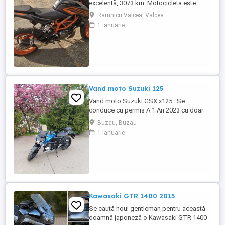
excelentă, 3073 km. Motocicleta este
ideală pentru începători sau pentru oraș.
Ramnicu Valcea, Valcea
Fără daune, lovituri!
1 ianuarie
Vand moto Suzuki 125
Vand moto Suzuki GSX x125 . Se
conduce cu permis A 1 An 2023 cu doar
5000km Stare impecabila , fara cazaturi
Buzau, Buzau
ITP valabil pana in noiembrie 2027 Revizii
1 ianuarie
si schimb de ulei in service autorizat
Kawasaki GTR 1400 2015
Se caută noul gentleman pentru această
doamnă japoneză o Kawasaki GTR 1400