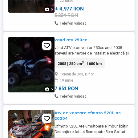
22 iunie
4,977 RON
5
5,234 RON
Telefon validat
vand atv 250cc
vând ATV eton vector 250cc anul 2008
ateveul are nevoie de instalație electrică și
puțin partea estetica a carenelor
3
2008 | 250 cm
| 1600 km
Poienii de Jos, Bihor
19 iunie
7 851 RON
5
Telefon validat
Atv de vanzare cfmoto 520L an
20204
Cfmoto 520L Are următoarele îmbunătățiri.
Distanțiere fata 4,5cm spate 5cm Softat
41cp Rezervor suplimentar 19l Lada