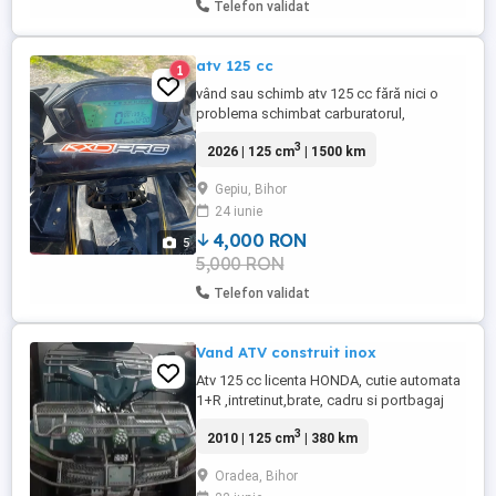
Telefon validat
atv 125 cc
1
vând sau schimb atv 125 cc fără nici o
problema schimbat carburatorul,
carburantul este de 150 schimbat uleiul,
3
2026 | 125 cm
| 1500 km
mai multe detali la tlf .....
Gepiu, Bihor
24 iunie
4,000 RON
5
5,000 RON
Telefon validat
Vand ATV construit inox
Atv 125 cc licenta HONDA, cutie automata
1+R ,intretinut,brate, cadru si portbagaj
fata spate inox,are ax spate si roti de
3
2010 | 125 cm
| 380 km
rezerva,a fost folosit doar vara ocazional,
Oradea, Bihor