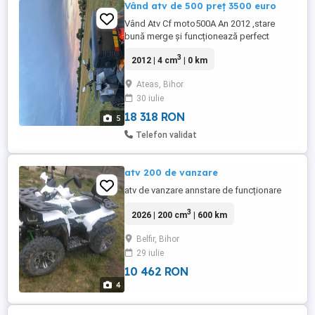
Vând atv de 500 preț 3500 euro
Vând Atv Cf moto500A An 2012 ,stare
bună merge și funcționează perfect
,pornire la cheie sau spargă ,cutie
3
2012 | 4 cm
| 0 km
automată 4x4 la buton Unic proprietar în
România , acte la zi înmatriculat cu numere
Ateas, Bihor
negre 3500 Nr.tel[hidden information]
30 iulie
18 318 RON
5
Telefon validat
atv 200 de vanzare
atv de vanzare annstare de funcționare
3
2026 | 200 cm
| 600 km
Belfir, Bihor
29 iulie
10 462 RON
4