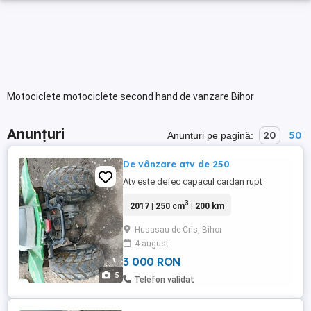
Motociclete motociclete second hand de vanzare Bihor
Anunțuri
20
50
Anunțuri pe pagină:
De vânzare atv de 250
Atv este defec capacul cardan rupt
3
2017 | 250 cm
| 200 km
Husasau de Cris, Bihor
4 august
3 000 RON
5
Telefon validat