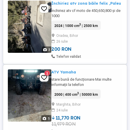
Închiriez atv zona băile felix ,Paleu
Închiriez atv cf moto de 450,650,800 și de
1000
3
2024 | 1000 cm
| 2500 km
Oradea, Bihor
26 iulie
200 RON
3
Telefon validat
ATV Yamaha
1
stare bună de funcționare Mai multe
informații la telefon
3
2000 | 400 cm
| 50000 km
Marghita, Bihor
24 iulie
11,770 RON
5
11,979 RON