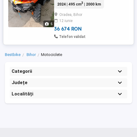
3
2024 | 495 cm
| 2000 km
depozitare Baterie noua Schimb făcut
recent la 2000km Tips modificat
Oradea, Bihor
Catalizator anulat Atv se prezintă ca nou și
12 iunie
accept orice test. 7000 euro usor
5
negociabil
36 674 RON
Telefon validat
Bestbike
Bihor
Motociclete
Categorii
Județe
Localități