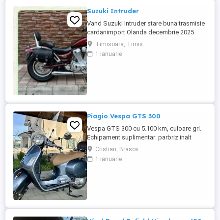
Suzuki Intruder
Vand Suzuki Intruder stare buna trasmisie
cardanimport Olanda decembrie 2025
inmatriculat RO IN FEBRUARIE Nu raspund
Timisoara, Timis
la mesaje.Schimb cu ATV plus sau minus
1 ianuarie
diferenta
Piagio Vespa GTS 300
Vespa GTS 300 cu 5.100 km, culoare gri.
Echipament suplimentar: parbriz inalt
Faco (montat 2026), geanta portbagaj
Cristian, Brasov
Classic; prelungitor scarite pasager;
1 ianuarie
suspensie fata Bitubo si frane fata spate
Frando; incarcare USB. Baterie an 2026,
ultima revizie - martie 2026. Anvelope
2024. Itp valabil pana in ...