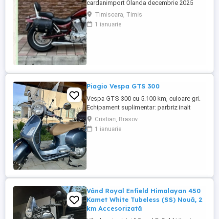
cardanimport Olanda decembrie 2025
inmatriculat RO IN FEBRUARIE Nu raspund
Timisoara, Timis
la mesaje.Schimb cu ATV plus sau minus
1 ianuarie
diferenta
Piagio Vespa GTS 300
Vespa GTS 300 cu 5.100 km, culoare gri.
Echipament suplimentar: parbriz inalt
Faco (montat 2026), geanta portbagaj
Cristian, Brasov
Classic; prelungitor scarite pasager;
1 ianuarie
suspensie fata Bitubo si frane fata spate
Frando; incarcare USB. Baterie an 2026,
ultima revizie - martie 2026. Anvelope
2024. Itp valabil pana in ...
Vând Royal Enfield Himalayan 450
Kamet White Tubeless (SS) Nouă, 2
km Accesorizată