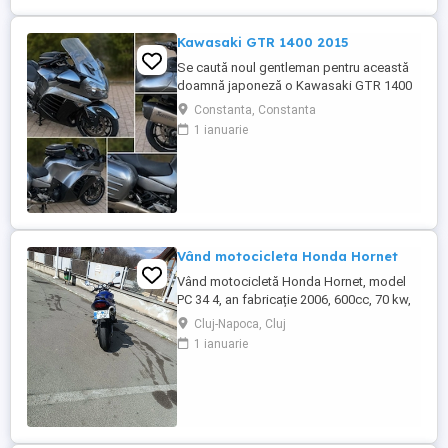
Kawasaki GTR 1400 2015
Se caută noul gentleman pentru această
doamnă japoneză o Kawasaki GTR 1400
care încă întoarce priviri și iubește
Constanta, Constanta
kilometrii. A fost răsfățată, întreținută la
1 ianuarie
timp și tratată cu respect. O dau doar
cuiva care va avea grijă de ea așa cum am
făcut-o și eu. Restul îl va convinge ea la
prima cheie. Vă ...
Vând motocicleta Honda Hornet
Vând motocicletă Honda Hornet, model
PC 34 4, an fabricație 2006, 600cc, 70 kw,
98 cp, inspecție tehnică valabilă până în
Cluj-Napoca, Cluj
august 2027 . Preț 1900 euro
1 ianuarie