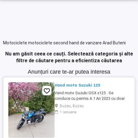
Motociclete motociclete second hand de vanzare Arad Buteni
Nu am găsit ceea ce cauți.
Selectează categoria și alte
filtre de căutare pentru a eficientiza căutarea
Anunțuri care te-ar putea interesa
Vand moto Suzuki 125
Vand moto Suzuki GSX x125 . Se
conduce cu permis A 1 An 2023 cu doar
5000km Stare impecabila , fara cazaturi
Buzau, Buzau
ITP valabil pana in noiembrie 2027 Revizii
1 ianuarie
si schimb de ulei in service autorizat