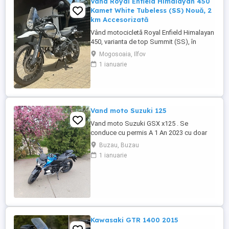
Vând Royal Enfield Himalayan 450
Kamet White Tubeless (SS) Nouă, 2
km Accesorizată
Vând motocicletă Royal Enfield Himalayan
450, varianta de top Summit (SS), în
culoarea Kamet White, dotată din fabrică
Mogosoaia, Ilfov
cu jante Tubeless. Motocicleta este
1 ianuarie
practic nouă, neutilizată (2 km). A fost
fabricată în octombrie 2024 și
achiziționată din reprezentanță în aprilie
2025. Se află în stare absolut ...
Vand moto Suzuki 125
Vand moto Suzuki GSX x125 . Se
conduce cu permis A 1 An 2023 cu doar
5000km Stare impecabila , fara cazaturi
Buzau, Buzau
ITP valabil pana in noiembrie 2027 Revizii
1 ianuarie
si schimb de ulei in service autorizat
Kawasaki GTR 1400 2015