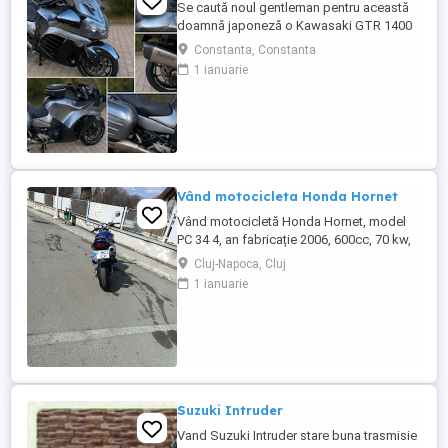
Se caută noul gentleman pentru această
doamnă japoneză o Kawasaki GTR 1400
care încă întoarce priviri și iubește
Constanta, Constanta
kilometrii. A fost răsfățată, întreținută la
1 ianuarie
timp și tratată cu respect. O dau doar
cuiva care va avea grijă de ea așa cum am
făcut-o și eu. Restul îl va convinge ea la
prima cheie. Vă ...
Vând motocicleta Honda Hornet
Vând motocicletă Honda Hornet, model
PC 34 4, an fabricație 2006, 600cc, 70 kw,
98 cp, inspecție tehnică valabilă până în
Cluj-Napoca, Cluj
august 2027 . Preț 1900 euro
1 ianuarie
Suzuki Intruder
Vand Suzuki Intruder stare buna trasmisie