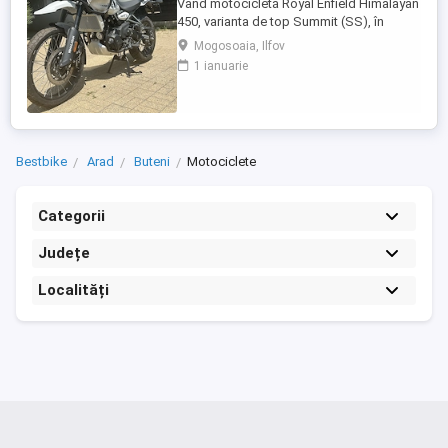
Vând motocicletă Royal Enfield Himalayan
450, varianta de top Summit (SS), în
culoarea Kamet White, dotată din fabrică
Mogosoaia, Ilfov
cu jante Tubeless. Motocicleta este
1 ianuarie
practic nouă, neutilizată (2 km). A fost
fabricată în octombrie 2024 și
achiziționată din reprezentanță în aprilie
2025. Se află în stare absolut ...
Bestbike
Arad
Buteni
Motociclete
Categorii
Județe
Localități