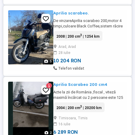
Aprilia scarabeo.
De vinzareAprilia scarabeo 200,motor 4
timpi,culoare Black Coffee,sistem răcire
lichid,aprindereCDI electroni ,pornire
3
2008 | 200 cm
| 1254 km
electric,14 KW,19hp,suspensie hidraulica
fata,suspensie spate 2
Arad, Arad
amortizoare,anvelope michelin în stare
28 iulie
foarte bună,frine disc,greutate 154
kg,înmatriculat,ITP valabil și asigurare.Pret
10 204 RON
5
...
Telefon validat
Aprilia Scarabeo 200 cm4
1
Acte la zii de România ,fiscal , viteză
maximă încărcat cu 2 persoane este 125
km h , consum 2,5 litri la 100 km , motor în
3
2004 | 200 cm
| 20200 km
4 timpi cu carburator , 4 supape , 20 cai
putere , răcire cu antigel , are 19.888 km in
Timisoara, Timis
urcare zilnic . Se poate proba Doar cu
16 iulie
permisul și banii în mână sau în spate că ...
6 289 RON
2