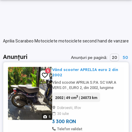
Aprilia Scarabeo Motociclete motociclete second hand de vanzare
Anunțuri
20
50
Anunțuri pe pagină:
Vând scooter APRILIA euro 2 din
5
2002
Vând scooter APRILIA S.P.A. SC VAR.A
VERS.01 , EURO 2, din 2002, lungime
1,90m, lățime 0,705m, schimb automat,
3
2002 | 49 cm
| 24073 km
combustibil benzină ulei
Dobroesti, Ilfov
30 iulie
5
3 300 RON
Telefon validat