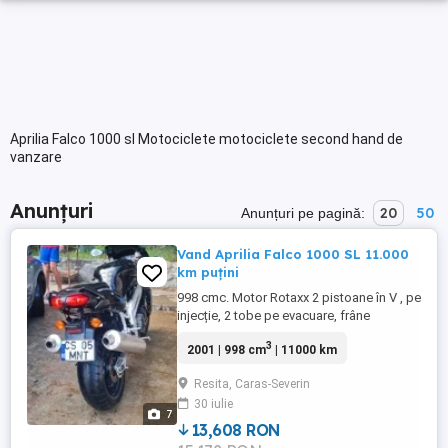
Aprilia Falco 1000 sl Motociclete motociclete second hand de
vanzare
Anunțuri
20
50
Anunțuri pe pagină:
Vand Aprilia Falco 1000 SL 11.000
km puțini
998 cmc. Motor Rotaxx 2 pistoane în V , pe
injecție, 2 tobe pe evacuare, frâne
Brambo, cauciucuri Metzler, 11000 km,
3
2001 | 998 cm
| 11000 km
baterie nouă, ulei motor nou, husă nouă,
lasă portbagaj, suport plastic
Resita, Caras-Severin
aerodinamic în locul șezutului
30 iulie
pasagerului. An fabricație 2001. Merge și
7
arată foarte bine. O vând deoarece nu
13,608 RON
doresc ...