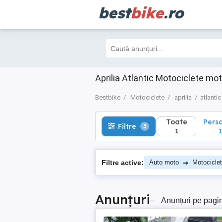
best
bike
.ro
Toate
Perso
Filtre
3
1
1
Aprilia Atlantic Motociclete m
Bestbike
Motociclete
aprilia
atlantic
Toate
Pers
Filtre
3
1
1
→
Filtre active:
Auto moto
Motocicle
Anunțuri
–
Anunțuri pe pagi