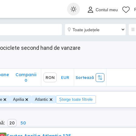
ane
Companii
RON
EUR
Sortează
Contul meu
0
otociclete second hand de vanzare
oane
Companii
RON
EUR
Sortează
0
te
Aprilia
Atlantic
Șterge toate filtrele
nă:
20
50