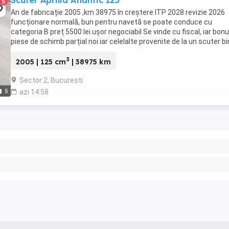
Scuter Aprilia Atlantic 125
5
An de fabricație 2005 ,km 38975 în creștere ITP 2028 revizie 2026
funcționare normală, bun pentru navetă se poate conduce cu
categoria B preț 5500 lei ușor negociabil Se vinde cu fiscal, iar bon
piese de schimb parțial noi iar celelalte provenite de la un scuter b
întreținut dezmembrat.
3
2005 | 125 cm
| 38975 km
Sector 2, Bucuresti
5
azi 14:58