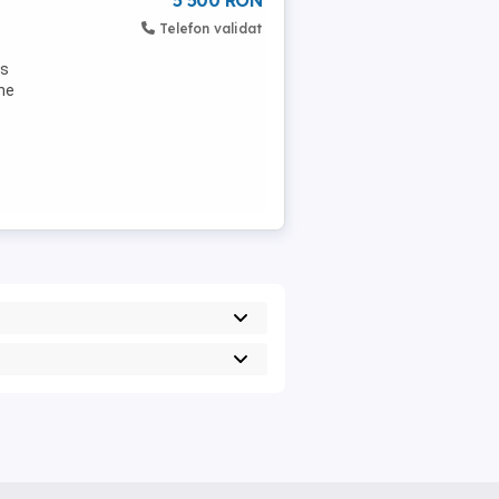
5 500 RON
Telefon validat
us
ine