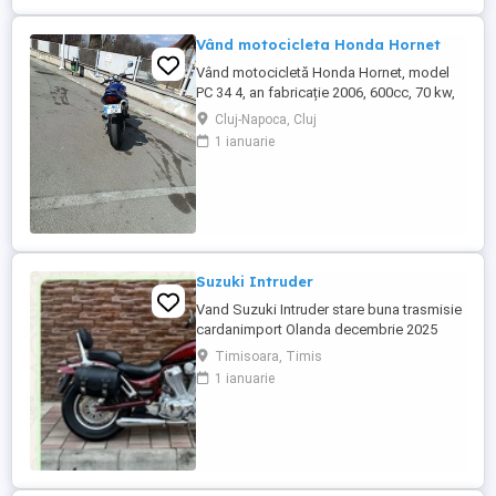
Vând motocicleta Honda Hornet
Vând motocicletă Honda Hornet, model
PC 34 4, an fabricație 2006, 600cc, 70 kw,
98 cp, inspecție tehnică valabilă până în
Cluj-Napoca, Cluj
august 2027 . Preț 1900 euro
1 ianuarie
Suzuki Intruder
Vand Suzuki Intruder stare buna trasmisie
cardanimport Olanda decembrie 2025
inmatriculat RO IN FEBRUARIE Nu raspund
Timisoara, Timis
la mesaje.Schimb cu ATV plus sau minus
1 ianuarie
diferenta