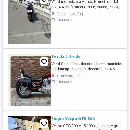
Vând motocicletă Honda Hornet, model
PC 34 4, an fabricație 2006, 600cc, 70 kw,
98 cp, inspecție tehnică valabilă până în
Cluj-Napoca, Cluj
august 2027 . Preț 1900 euro
1 ianuarie
Suzuki Intruder
Vand Suzuki Intruder stare buna trasmisie
cardanimport Olanda decembrie 2025
inmatriculat RO IN FEBRUARIE Nu raspund
Timisoara, Timis
la mesaje.Schimb cu ATV plus sau minus
1 ianuarie
diferenta
Piagio Vespa GTS 300
Vespa GTS 300 cu 5.100 km, culoare gri.