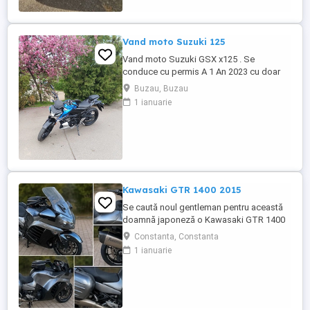
Vand moto Suzuki 125
Vand moto Suzuki GSX x125 . Se
conduce cu permis A 1 An 2023 cu doar
5000km Stare impecabila , fara cazaturi
Buzau, Buzau
ITP valabil pana in noiembrie 2027 Revizii
1 ianuarie
si schimb de ulei in service autorizat
Kawasaki GTR 1400 2015
Se caută noul gentleman pentru această
doamnă japoneză o Kawasaki GTR 1400
care încă întoarce priviri și iubește
Constanta, Constanta
kilometrii. A fost răsfățată, întreținută la
1 ianuarie
timp și tratată cu respect. O dau doar
cuiva care va avea grijă de ea așa cum am
făcut-o și eu. Restul îl va convinge ea la
prima cheie. Vă ...