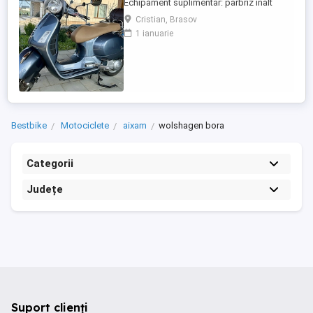
Echipament suplimentar: parbriz inalt
Faco (montat 2026), geanta portbagaj
Cristian, Brasov
Classic; prelungitor scarite pasager;
1 ianuarie
suspensie fata Bitubo si frane fata spate
Frando; incarcare USB. Baterie an 2026,
ultima revizie - martie 2026. Anvelope
2024. Itp valabil pana in ...
Bestbike
Motociclete
aixam
wolshagen bora
Categorii
Județe
Suport clienți