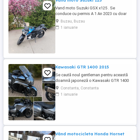
Vand moto Suzuki 125
Vand moto Suzuki GSX x125 . Se
conduce cu permis A 1 An 2023 cu doar
5000km Stare impecabila , fara cazaturi
Buzau, Buzau
ITP valabil pana in noiembrie 2027 Revizii
1 ianuarie
si schimb de ulei in service autorizat
Kawasaki GTR 1400 2015
Se caută noul gentleman pentru această
doamnă japoneză o Kawasaki GTR 1400
care încă întoarce priviri și iubește
Constanta, Constanta
kilometrii. A fost răsfățată, întreținută la
1 ianuarie
timp și tratată cu respect. O dau doar
cuiva care va avea grijă de ea așa cum am
făcut-o și eu. Restul îl va convinge ea la
prima cheie. Vă ...
Vând motocicleta Honda Hornet