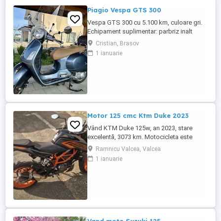
Piagio Vespa GTS 300
Vespa GTS 300 cu 5.100 km, culoare gri.
Echipament suplimentar: parbriz inalt
Faco (montat 2026), geanta portbagaj
Cristian, Brasov
Classic; prelungitor scarite pasager;
1 ianuarie
suspensie fata Bitubo si frane fata spate
Frando; incarcare USB. Baterie an 2026,
ultima revizie - martie 2026. Anvelope
2024. Itp valabil pana in ...
Motor 125 cmc Ktm Duke 2023
Vând KTM Duke 125w, an 2023, stare
excelentă, 3073 km. Motocicleta este
ideală pentru începători sau pentru oraș.
Ramnicu Valcea, Valcea
Fără daune, lovituri!
1 ianuarie