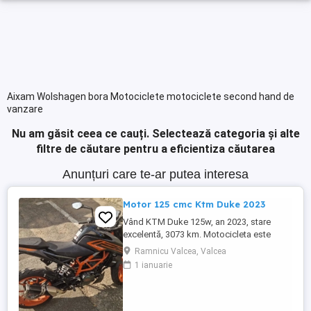
Aixam Wolshagen bora Motociclete motociclete second hand de
vanzare
Nu am găsit ceea ce cauți.
Selectează categoria și alte
filtre de căutare pentru a eficientiza căutarea
Anunțuri care te-ar putea interesa
Motor 125 cmc Ktm Duke 2023
Vând KTM Duke 125w, an 2023, stare
excelentă, 3073 km. Motocicleta este
ideală pentru începători sau pentru oraș.
Ramnicu Valcea, Valcea
Fără daune, lovituri!
1 ianuarie