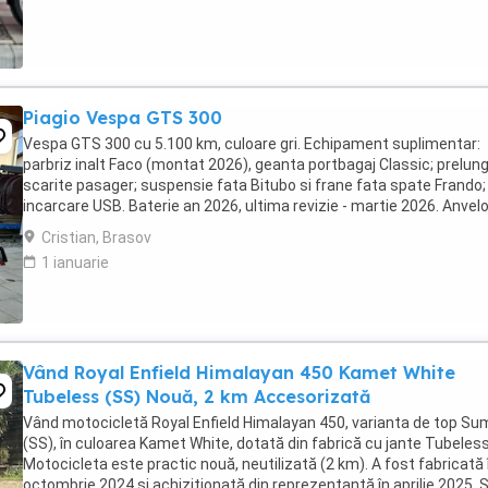
Piagio Vespa GTS 300
Vespa GTS 300 cu 5.100 km, culoare gri. Echipament suplimentar:
parbriz inalt Faco (montat 2026), geanta portbagaj Classic; prelung
scarite pasager; suspensie fata Bitubo si frane fata spate Frando;
incarcare USB. Baterie an 2026, ultima revizie - martie 2026. Anvel
2024. Itp valabil pana in ...
Cristian, Brasov
1 ianuarie
Vând Royal Enfield Himalayan 450 Kamet White
Tubeless (SS) Nouă, 2 km Accesorizată
Vând motocicletă Royal Enfield Himalayan 450, varianta de top S
(SS), în culoarea Kamet White, dotată din fabrică cu jante Tubeless
Motocicleta este practic nouă, neutilizată (2 km). A fost fabricată 
octombrie 2024 și achiziționată din reprezentanță în aprilie 2025. 