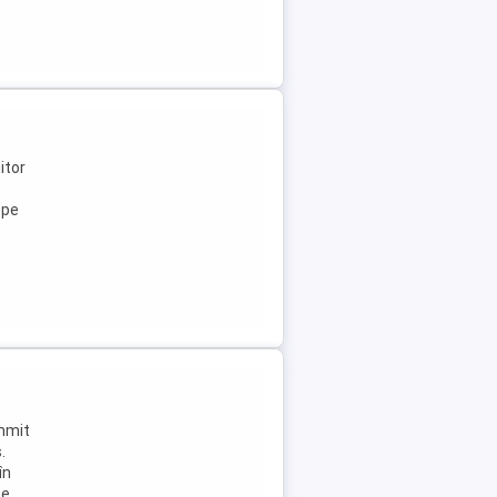
itor
ope
ummit
.
în
Se