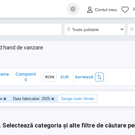
ane
Companii
RON
EUR
Sortează
Contul meu
0
d hand de vanzare
oane
Companii
RON
EUR
Sortează
0
0
te
Data fabricatiei: 2025
Șterge toate filtrele
.
Selectează categoria și alte filtre de căutare pe