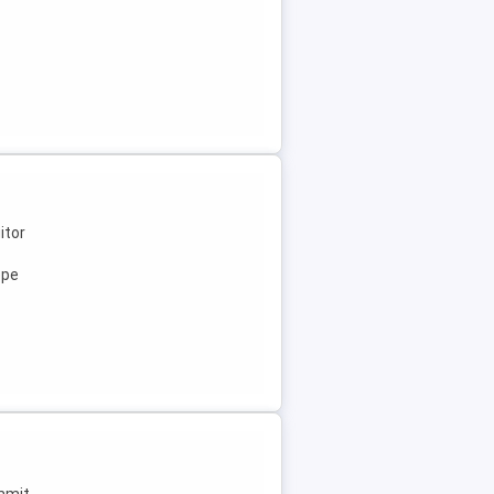
itor
ope