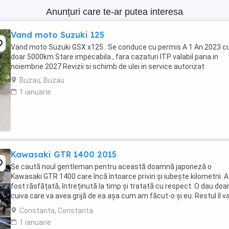
Anunțuri care te-ar putea interesa
Vand moto Suzuki 125
Vand moto Suzuki GSX x125 . Se conduce cu permis A 1 An 2023 c
doar 5000km Stare impecabila , fara cazaturi ITP valabil pana in
noiembrie 2027 Revizii si schimb de ulei in service autorizat
Buzau, Buzau
1 ianuarie
Kawasaki GTR 1400 2015
Se caută noul gentleman pentru această doamnă japoneză o
Kawasaki GTR 1400 care încă întoarce priviri și iubește kilometrii. A
fost răsfățată, întreținută la timp și tratată cu respect. O dau doa
cuiva care va avea grijă de ea așa cum am făcut-o și eu. Restul îl v
convinge ea la prima cheie. Vă ...
Constanta, Constanta
1 ianuarie