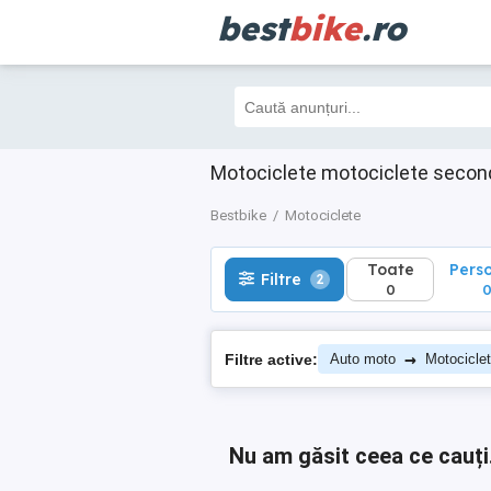
best
bike
.ro
Toate
Perso
Filtre
2
0
0
Motociclete motociclete secon
Bestbike
Motociclete
Toate
Pers
Filtre
2
0
→
Filtre active:
Auto moto
Motocicle
Nu am găsit ceea ce cauți