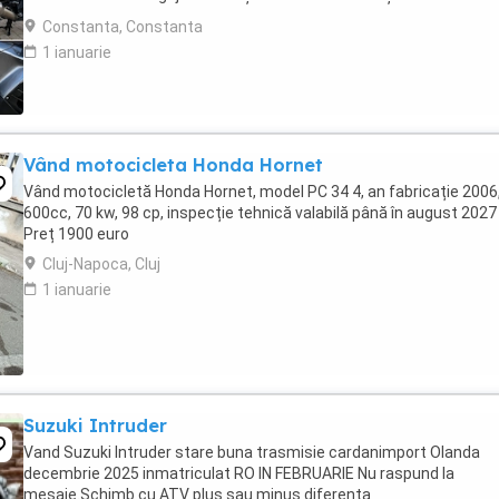
convinge ea la prima cheie. Vă ...
Constanta, Constanta
1 ianuarie
Vând motocicleta Honda Hornet
Vând motocicletă Honda Hornet, model PC 34 4, an fabricație 2006
600cc, 70 kw, 98 cp, inspecție tehnică valabilă până în august 2027 
Preț 1900 euro
Cluj-Napoca, Cluj
1 ianuarie
Suzuki Intruder
Vand Suzuki Intruder stare buna trasmisie cardanimport Olanda
decembrie 2025 inmatriculat RO IN FEBRUARIE Nu raspund la
mesaje.Schimb cu ATV plus sau minus diferenta