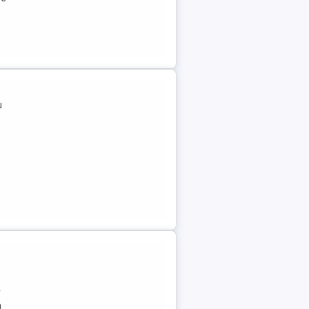
u
r
a