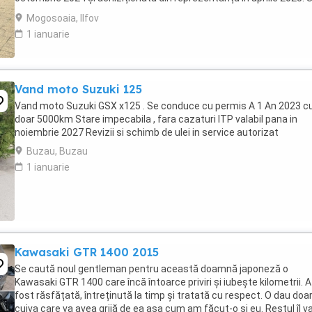
află în stare absolut ...
Mogosoaia, Ilfov
1 ianuarie
Vand moto Suzuki 125
Vand moto Suzuki GSX x125 . Se conduce cu permis A 1 An 2023 c
doar 5000km Stare impecabila , fara cazaturi ITP valabil pana in
noiembrie 2027 Revizii si schimb de ulei in service autorizat
Buzau, Buzau
1 ianuarie
Kawasaki GTR 1400 2015
Se caută noul gentleman pentru această doamnă japoneză o
Kawasaki GTR 1400 care încă întoarce priviri și iubește kilometrii. A
fost răsfățată, întreținută la timp și tratată cu respect. O dau doa
cuiva care va avea grijă de ea așa cum am făcut-o și eu. Restul îl v