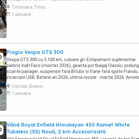
Timisoara, Timis
1 ianuarie
Piagio Vespa GTS 300
Vespa GTS 300 cu 5.100 km, culoare gri. Echipament suplimentar:
parbriz inalt Faco (montat 2026), geanta portbagaj Classic; prelung
scarite pasager; suspensie fata Bitubo si frane fata spate Frando;
incarcare USB. Baterie an 2026, ultima revizie - martie 2026. Anvel
2024. Itp valabil pana in ...
Cristian, Brasov
1 ianuarie
Vând Royal Enfield Himalayan 450 Kamet White
Tubeless (SS) Nouă, 2 km Accesorizată