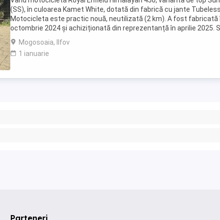
Vând motocicletă Royal Enfield Himalayan 450, varianta de top S
(SS), în culoarea Kamet White, dotată din fabrică cu jante Tubeless
Motocicleta este practic nouă, neutilizată (2 km). A fost fabricată 
octombrie 2024 și achiziționată din reprezentanță în aprilie 2025. 
află în stare absolut ...
Mogosoaia, Ilfov
1 ianuarie
Parteneri