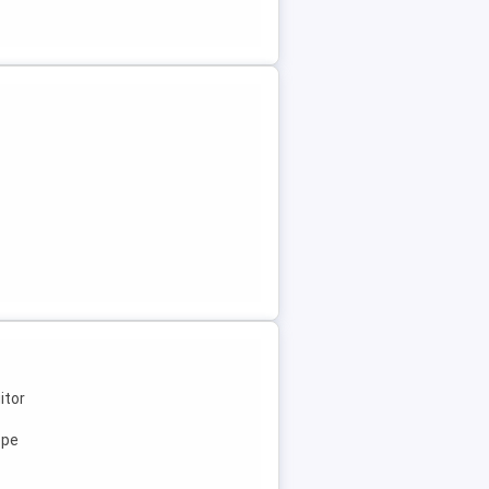
itor
ope