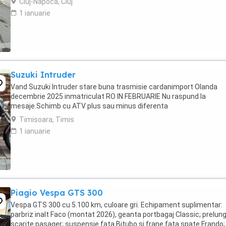
Cluj-Napoca, Cluj
1 ianuarie
Suzuki Intruder
Vand Suzuki Intruder stare buna trasmisie cardanimport Olanda
decembrie 2025 inmatriculat RO IN FEBRUARIE Nu raspund la
mesaje.Schimb cu ATV plus sau minus diferenta
Timisoara, Timis
1 ianuarie
Piagio Vespa GTS 300
Vespa GTS 300 cu 5.100 km, culoare gri. Echipament suplimentar:
parbriz inalt Faco (montat 2026), geanta portbagaj Classic; prelung
scarite pasager; suspensie fata Bitubo si frane fata spate Frando;