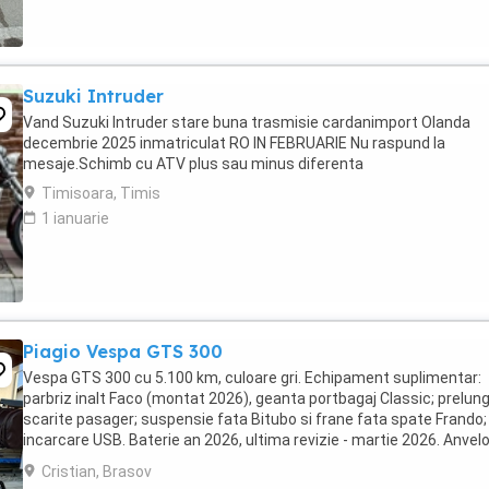
Suzuki Intruder
Vand Suzuki Intruder stare buna trasmisie cardanimport Olanda
decembrie 2025 inmatriculat RO IN FEBRUARIE Nu raspund la
mesaje.Schimb cu ATV plus sau minus diferenta
Timisoara, Timis
1 ianuarie
Piagio Vespa GTS 300
Vespa GTS 300 cu 5.100 km, culoare gri. Echipament suplimentar:
parbriz inalt Faco (montat 2026), geanta portbagaj Classic; prelung
scarite pasager; suspensie fata Bitubo si frane fata spate Frando;
incarcare USB. Baterie an 2026, ultima revizie - martie 2026. Anvel
2024. Itp valabil pana in ...
Cristian, Brasov