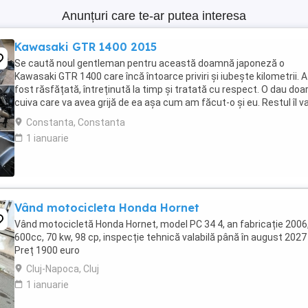
Anunțuri care te-ar putea interesa
Kawasaki GTR 1400 2015
Se caută noul gentleman pentru această doamnă japoneză o
Kawasaki GTR 1400 care încă întoarce priviri și iubește kilometrii. A
fost răsfățată, întreținută la timp și tratată cu respect. O dau doa
cuiva care va avea grijă de ea așa cum am făcut-o și eu. Restul îl v
convinge ea la prima cheie. Vă ...
Constanta, Constanta
1 ianuarie
Vând motocicleta Honda Hornet
Vând motocicletă Honda Hornet, model PC 34 4, an fabricație 2006
600cc, 70 kw, 98 cp, inspecție tehnică valabilă până în august 2027 
Preț 1900 euro
Cluj-Napoca, Cluj
1 ianuarie