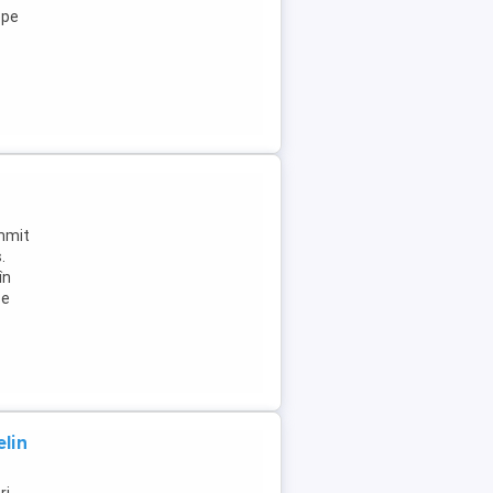
ope
ummit
.
în
Se
lin