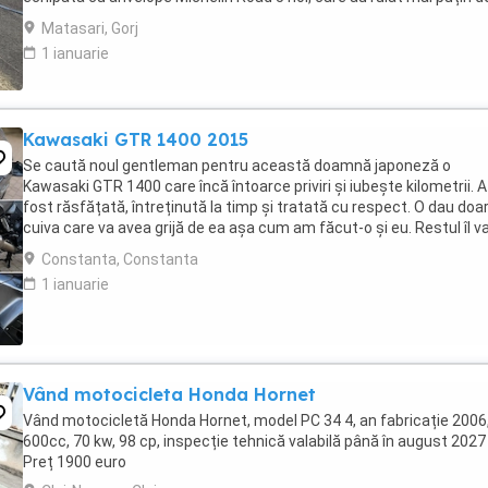
100 km. RAR efectuat recent, ...
Matasari, Gorj
1 ianuarie
Kawasaki GTR 1400 2015
Se caută noul gentleman pentru această doamnă japoneză o
Kawasaki GTR 1400 care încă întoarce priviri și iubește kilometrii. A
fost răsfățată, întreținută la timp și tratată cu respect. O dau doa
cuiva care va avea grijă de ea așa cum am făcut-o și eu. Restul îl v
convinge ea la prima cheie. Vă ...
Constanta, Constanta
1 ianuarie
Vând motocicleta Honda Hornet
Vând motocicletă Honda Hornet, model PC 34 4, an fabricație 2006
600cc, 70 kw, 98 cp, inspecție tehnică valabilă până în august 2027 
Preț 1900 euro