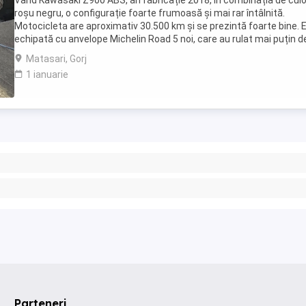
Vând Kawasaki Z900 ABS, an fabricație 2018, în combinația de culo
roșu negru, o configurație foarte frumoasă și mai rar întâlnită.
Motocicleta are aproximativ 30.500 km și se prezintă foarte bine. 
echipată cu anvelope Michelin Road 5 noi, care au rulat mai puțin d
100 km. RAR efectuat recent, ...
Matasari, Gorj
1 ianuarie
Parteneri