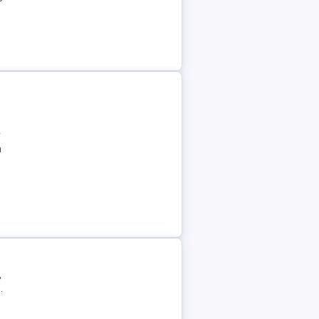
r
a
,
.