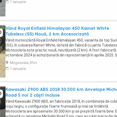
1 ianuarie
Vând Royal Enfield Himalayan 450 Kamet White
Tubeless (SS) Nouă, 2 km Accesorizată
Vând motocicletă Royal Enfield Himalayan 450, varianta de top S
(SS), în culoarea Kamet White, dotată din fabrică cu jante Tubeless
Motocicleta este practic nouă, neutilizată (2 km). A fost fabricată 
octombrie 2024 și achiziționată din reprezentanță în aprilie 2025. 
află în stare absolut ...
Mogosoaia, Ilfov
1 ianuarie
Kawasaki Z900 ABS 2018 30.500 km Anvelope Miche
Road 5 noi 2 căști incluse
Vând Kawasaki Z900 ABS, an fabricație 2018, în combinația de culo
roșu negru, o configurație foarte frumoasă și mai rar întâlnită.
Motocicleta are aproximativ 30.500 km și se prezintă foarte bine. 
echipată cu anvelope Michelin Road 5 noi, care au rulat mai puțin d