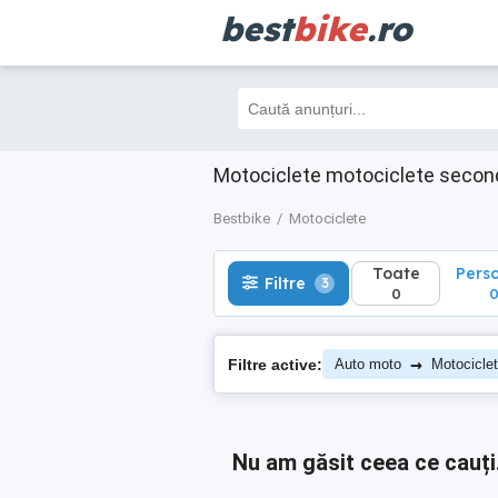
best
bike
.ro
Toate
Perso
Filtre
3
0
0
Motociclete motociclete secon
Bestbike
Motociclete
Toate
Pers
Filtre
3
0
→
Filtre active:
Auto moto
Motocicle
Nu am găsit ceea ce cauți