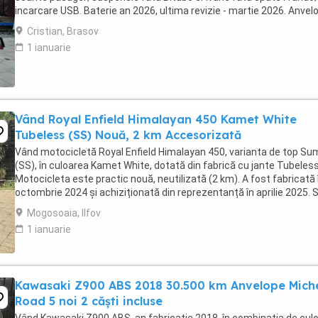
incarcare USB. Baterie an 2026, ultima revizie - martie 2026. Anvel
2024. Itp valabil pana in ...
Cristian, Brasov
1 ianuarie
Vând Royal Enfield Himalayan 450 Kamet White
Tubeless (SS) Nouă, 2 km Accesorizată
Vând motocicletă Royal Enfield Himalayan 450, varianta de top S
(SS), în culoarea Kamet White, dotată din fabrică cu jante Tubeless
Motocicleta este practic nouă, neutilizată (2 km). A fost fabricată 
octombrie 2024 și achiziționată din reprezentanță în aprilie 2025. 
află în stare absolut ...
Mogosoaia, Ilfov
1 ianuarie
Kawasaki Z900 ABS 2018 30.500 km Anvelope Miche
Road 5 noi 2 căști incluse