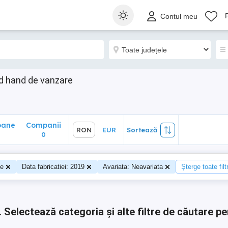
ane
Companii
RON
EUR
Sortează
Contul meu
0
d hand de vanzare
oane
Companii
RON
EUR
Sortează
0
0
te
Data fabricatiei: 2019
Avariata: Neavariata
Șterge toate filt
.
Selectează categoria și alte filtre de căutare pe