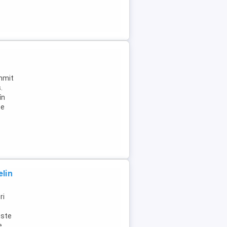
ummit
.
în
Se
lin
ri
Este
e