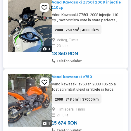
Vand Kawasaki Z750l 2008 injectie
110cp
Vând Kawasaki Z750L 2008 injecție 110
cp , motocicleta este în stare perfecta ,
revizie făcută , motorul este pregătit de
3
2008 | 750 cm
| 40000 km
sezon ! Fiscal pe loc , preț în euro
negociabil !
Voiteg, Timis
23 iulie
4
18 860 RON
Telefon validat
Vand kawasaki z750
Vand kawasaki z750 an 2008 106 cp a
fost schimbat uleiul si filtrele si furca
servisata , itp valabil 06.2028 Motorul nu a
3
2008 | 748 cm
| 37000 km
avut accidente , schimbate carene etc ...
se poate verifica in ultima poza am atasat
Timisoara, Timis
talonul pretul este usor negociabil la fata
21 iulie
locului !!!
15 674 RON
5
Telefon validat