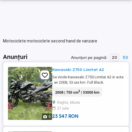
Motociclete motociclete second hand de vanzare
Anunțuri
20
50
Anunțuri pe pagină:
Kawasaki Z750 Limitat A2
Se vinde Kawasaki Z750 Limitat A2 in acte
, an 2008, 53.xxx km. Full Black.
Motocicleta se prezintă într-o stare bună
3
2008 | 750 cm
| 53000 km
de funcționare, avem câteva detalii
estetice datorită vârstei: -106 cp, -
Reghin, Mures
motorizare în 4 cilindri, -sistem alimentare
27 iulie
injecție, -evacuare Mivv omologata, -
semnalizari led dinamice, ...
23 547 RON
5