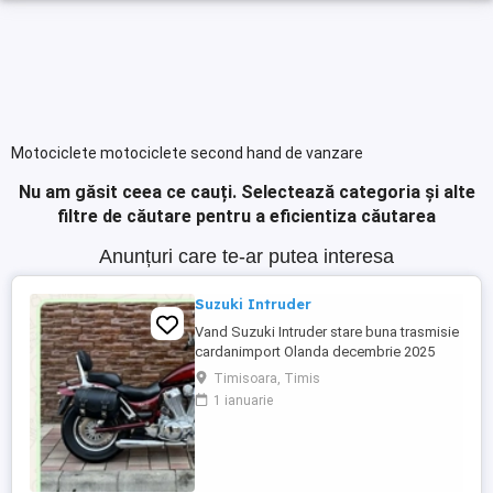
Motociclete motociclete second hand de vanzare
Nu am găsit ceea ce cauți.
Selectează categoria și alte
filtre de căutare pentru a eficientiza căutarea
Anunțuri care te-ar putea interesa
Suzuki Intruder
Vand Suzuki Intruder stare buna trasmisie
cardanimport Olanda decembrie 2025
inmatriculat RO IN FEBRUARIE Nu raspund
Timisoara, Timis
la mesaje.Schimb cu ATV plus sau minus
1 ianuarie
diferenta