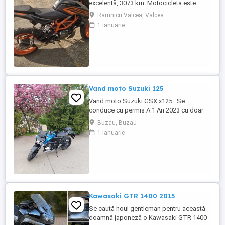
excelentă, 3073 km. Motocicleta este
ideală pentru începători sau pentru oraș.
Ramnicu Valcea, Valcea
Fără daune, lovituri!
1 ianuarie
Vand moto Suzuki 125
Vand moto Suzuki GSX x125 . Se
conduce cu permis A 1 An 2023 cu doar
5000km Stare impecabila , fara cazaturi
Buzau, Buzau
ITP valabil pana in noiembrie 2027 Revizii
1 ianuarie
si schimb de ulei in service autorizat
Kawasaki GTR 1400 2015
Se caută noul gentleman pentru această
doamnă japoneză o Kawasaki GTR 1400