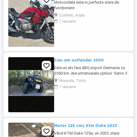
Motocicleta este in perfecta stare de
funcționare
Costesti, Arges
1 ianuarie
Can-am outlander 1000
Este un atv fara ABS,import Germania cu
2550 km. Are urmatoarele optiuni: Servo 3
nivele Suspensie FOX cu rebound Bullbar
Moravita, Timis
fata Bullbar spate Handguardurile Can am
1 ianuarie
Jante beadlock
Motor 125 cmc Ktm Duke 2023
Vând KTM Duke 125w, an 2023, stare