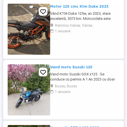
Motor 125 cmc Ktm Duke 2023
Vând KTM Duke 125w, an 2023, stare
excelentă, 3073 km. Motocicleta este
ideală pentru începători sau pentru oraș.
Ramnicu Valcea, Valcea
Fără daune, lovituri!
1 ianuarie
Vand moto Suzuki 125
Vand moto Suzuki GSX x125 . Se
conduce cu permis A 1 An 2023 cu doar
5000km Stare impecabila , fara cazaturi
Buzau, Buzau
ITP valabil pana in noiembrie 2027 Revizii
1 ianuarie
si schimb de ulei in service autorizat