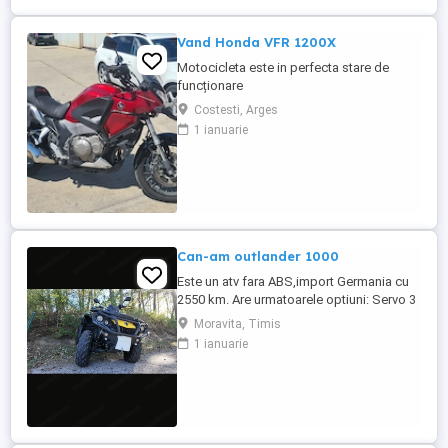
Vand Honda VFR 1200X
Motocicleta este in perfecta stare de
funcționare
Costesti, Arges
1 ianuarie
Can-am outlander 1000
Este un atv fara ABS,import Germania cu
2550 km. Are urmatoarele optiuni: Servo 3
nivele Suspensie FOX cu rebound Bullbar
Moravita, Timis
fata Bullbar spate Handguardurile Can am
1 ianuarie
Jante beadlock