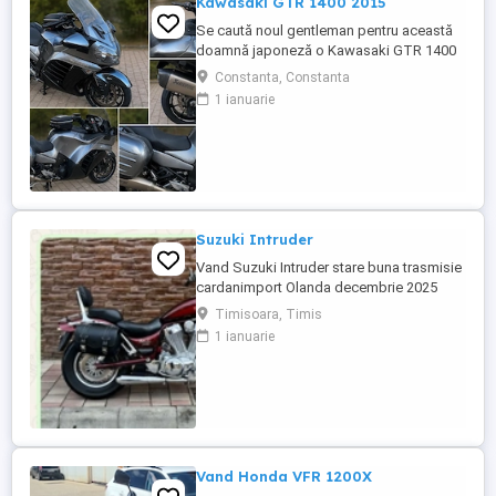
Kawasaki GTR 1400 2015
Se caută noul gentleman pentru această
doamnă japoneză o Kawasaki GTR 1400
care încă întoarce priviri și iubește
Constanta, Constanta
kilometrii. A fost răsfățată, întreținută la
1 ianuarie
timp și tratată cu respect. O dau doar
cuiva care va avea grijă de ea așa cum am
făcut-o și eu. Restul îl va convinge ea la
prima cheie. Vă ...
Suzuki Intruder
Vand Suzuki Intruder stare buna trasmisie
cardanimport Olanda decembrie 2025
inmatriculat RO IN FEBRUARIE Nu raspund
Timisoara, Timis
la mesaje.Schimb cu ATV plus sau minus
1 ianuarie
diferenta
Vand Honda VFR 1200X