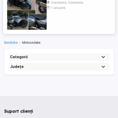
care încă întoarce priviri și iubește
Constanta, Constanta
kilometrii. A fost răsfățată, întreținută la
1 ianuarie
timp și tratată cu respect. O dau doar
cuiva care va avea grijă de ea așa cum am
făcut-o și eu. Restul îl va convinge ea la
prima cheie. Vă ...
Bestbike
Motociclete
Categorii
Județe
Suport clienți