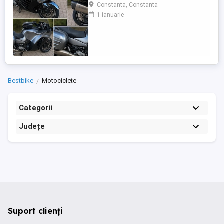
care încă întoarce priviri și iubește
Constanta, Constanta
kilometrii. A fost răsfățată, întreținută la
1 ianuarie
timp și tratată cu respect. O dau doar
cuiva care va avea grijă de ea așa cum am
făcut-o și eu. Restul îl va convinge ea la
prima cheie. Vă ...
Bestbike
Motociclete
Categorii
Județe
Suport clienți