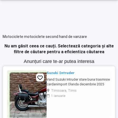
Motociclete motociclete second hand de vanzare
Nu am găsit ceea ce cauți.
Selectează categoria și alte
filtre de căutare pentru a eficientiza căutarea
Anunțuri care te-ar putea interesa
Suzuki Intruder
Vand Suzuki Intruder stare buna trasmisie
cardanimport Olanda decembrie 2025
inmatriculat RO IN FEBRUARIE Nu raspund
Timisoara, Timis
la mesaje.Schimb cu ATV plus sau minus
1 ianuarie
diferenta