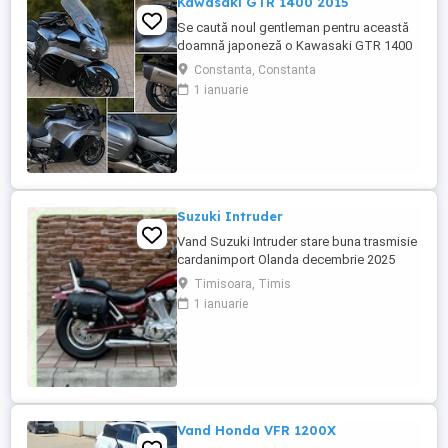
Kawasaki GTR 1400 2015
Se caută noul gentleman pentru această
doamnă japoneză o Kawasaki GTR 1400
care încă întoarce priviri și iubește
Constanta, Constanta
kilometrii. A fost răsfățată, întreținută la
1 ianuarie
timp și tratată cu respect. O dau doar
cuiva care va avea grijă de ea așa cum am
făcut-o și eu. Restul îl va convinge ea la
prima cheie. Vă ...
Suzuki Intruder
Vand Suzuki Intruder stare buna trasmisie
cardanimport Olanda decembrie 2025
inmatriculat RO IN FEBRUARIE Nu raspund
Timisoara, Timis
la mesaje.Schimb cu ATV plus sau minus
1 ianuarie
diferenta
Vand Honda VFR 1200X