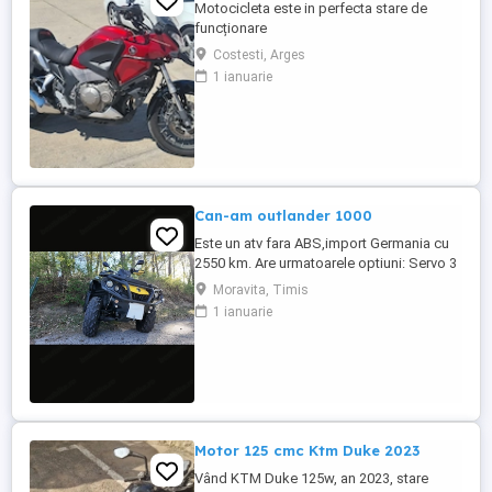
Motocicleta este in perfecta stare de
funcționare
Costesti, Arges
1 ianuarie
Can-am outlander 1000
Este un atv fara ABS,import Germania cu
2550 km. Are urmatoarele optiuni: Servo 3
nivele Suspensie FOX cu rebound Bullbar
Moravita, Timis
fata Bullbar spate Handguardurile Can am
1 ianuarie
Jante beadlock
Motor 125 cmc Ktm Duke 2023
Vând KTM Duke 125w, an 2023, stare