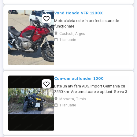
Vand Honda VFR 1200X
Motocicleta este in perfecta stare de
funcționare
Costesti, Arges
1 ianuarie
Can-am outlander 1000
Este un atv fara ABS,import Germania cu
2550 km. Are urmatoarele optiuni: Servo 3
nivele Suspensie FOX cu rebound Bullbar
Moravita, Timis
fata Bullbar spate Handguardurile Can am
1 ianuarie
Jante beadlock