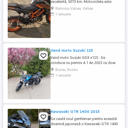
excelentă, 3073 km. Motocicleta este
ideală pentru începători sau pentru oraș.
Ramnicu Valcea, Valcea
Fără daune, lovituri!
1 ianuarie
Vand moto Suzuki 125
Vand moto Suzuki GSX x125 . Se
conduce cu permis A 1 An 2023 cu doar
5000km Stare impecabila , fara cazaturi
Buzau, Buzau
ITP valabil pana in noiembrie 2027 Revizii
1 ianuarie
si schimb de ulei in service autorizat
Kawasaki GTR 1400 2015
Se caută noul gentleman pentru această
doamnă japoneză o Kawasaki GTR 1400