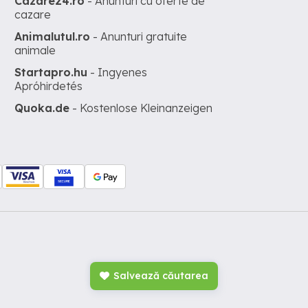
Cazare24.ro
- Anunturi cu oferte de
cazare
Animalutul.ro
- Anunturi gratuite
animale
Startapro.hu
- Ingyenes
Apróhirdetés
Quoka.de
- Kostenlose Kleinanzeigen
Salvează căutarea