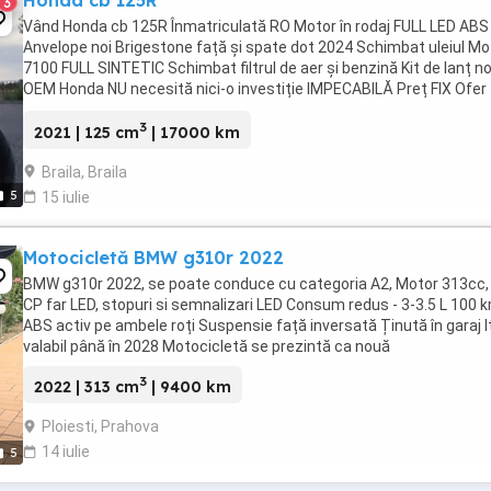
Honda cb 125R
3
Vând Honda cb 125R Înmatriculată RO Motor în rodaj FULL LED ABS
Anvelope noi Brigestone față și spate dot 2024 Schimbat uleiul Mo
7100 FULL SINTETIC Schimbat filtrul de aer și benzină Kit de lanț n
OEM Honda NU necesită nici-o investiție IMPECABILĂ Preț FIX Ofer
video în privat
3
2021 | 125 cm
| 17000 km
Braila, Braila
5
15 iulie
Motocicletă BMW g310r 2022
BMW g310r 2022, se poate conduce cu categoria A2, Motor 313cc,
CP far LED, stopuri si semnalizari LED Consum redus - 3-3.5 L 100 
ABS activ pe ambele roți Suspensie față inversată Ținută în garaj I
valabil până în 2028 Motocicletă se prezintă ca nouă
3
2022 | 313 cm
| 9400 km
Ploiesti, Prahova
14 iulie
5