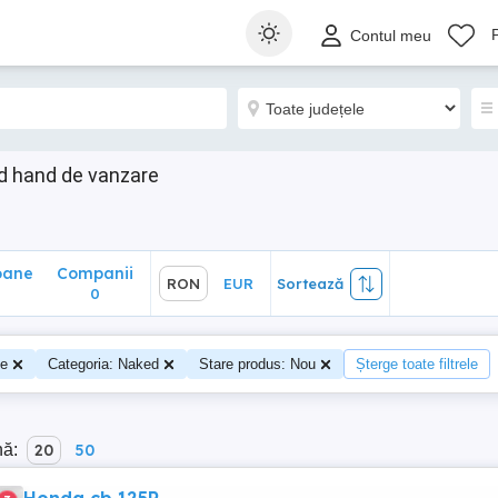
ane
Companii
RON
EUR
Sortează
Contul meu
0
d hand de vanzare
oane
Companii
RON
EUR
Sortează
0
te
Categoria: Naked
Stare produs: Nou
Șterge toate filtrele
nă:
20
50