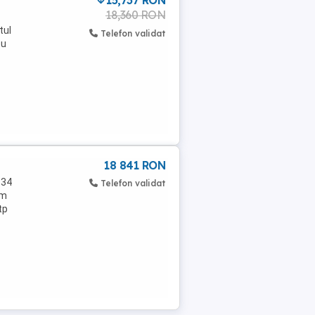
15,737 RON
18,360 RON
tul
Telefon validat
ou
18 841 RON
 34
Telefon validat
km
tp