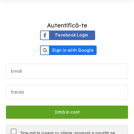
Autentifică-te
Facebook Login
Ține-mă la curent cu oferte, promoții și noutăți pe