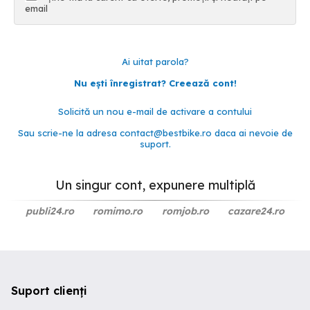
email
Ai uitat parola?
Nu ești înregistrat? Creează cont!
Solicită un nou e-mail de activare a contului
Sau scrie-ne la adresa
contact@bestbike.ro
daca ai nevoie de
suport.
Un singur cont, expunere multiplă
publi24.ro
romimo.ro
romjob.ro
cazare24.ro
Suport clienți