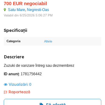
700
EUR
negociabil
Satu Mare
,
Negresti-Oas
Valabil din 6/25/2026 5:06:27 PM
Specificații
Categoria
Altele
Descriere
Zuzuki de vanzare întreg sau dezmembrez
ID anunț
: 1781756442
Vizualizări:
0
Raportează
Fă ofertă