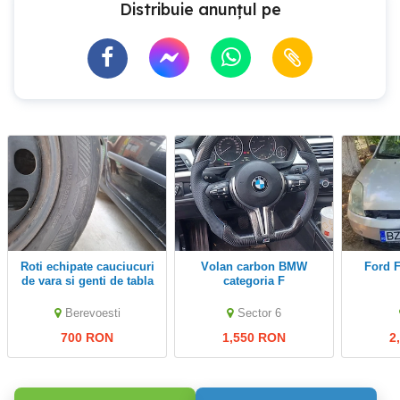
Distribuie anunțul pe
roti echipate cauciucuri
Volan carbon BMW
Ford Fiesta Program
de vara si genti de tabla
categoria F
cu capace 205 55 16
Berevoesti
Sector 6
700 RON
1,550 RON
2