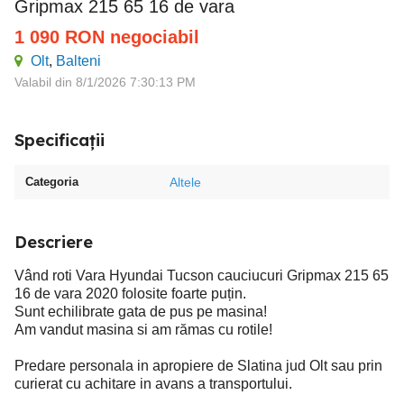
Gripmax 215 65 16 de vara
1 090
RON
negociabil
Olt
,
Balteni
Valabil din 8/1/2026 7:30:13 PM
Specificații
Categoria
Altele
Descriere
Vând roti Vara Hyundai Tucson cauciucuri Gripmax 215 65
16 de vara 2020 folosite foarte puțin.
Sunt echilibrate gata de pus pe masina!
Am vandut masina si am rămas cu rotile!
Predare personala in apropiere de Slatina jud Olt sau prin
curierat cu achitare in avans a transportului.