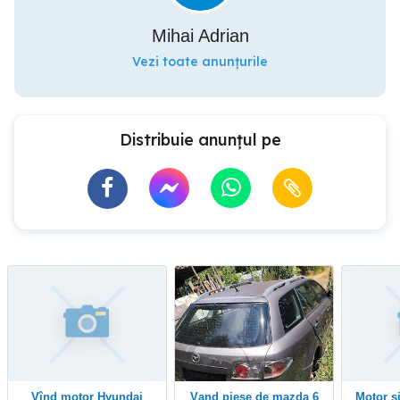
Mihai Adrian
Vezi toate anunțurile
Distribuie anunțul pe
vînd motor Hyundai
vand piese de mazda 6
Motor si cutie Mercedes