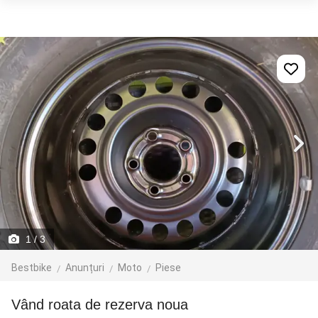
1
/ 3
Bestbike
Anunțuri
Moto
Piese
Vând roata de rezerva noua