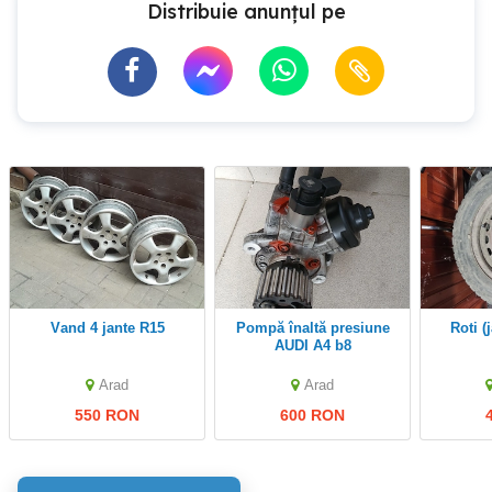
Distribuie anunțul pe
Vand 4 jante R15
Pompă înaltă presiune
roti 
AUDI A4 b8
Arad
Arad
550 RON
600 RON