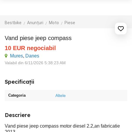
Bestbike
Anunțuri
Moto
Piese
Vand piese jeep compass
10
EUR
negociabil
Mures
,
Danes
Valabil din 6/11/2026 5:38:23 AM
Specificații
Categoria
Altele
Descriere
Vand piese jeep compass motor diesel 2.2,an fabricatie
2013.