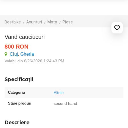
Bestbike
Anunțuri
Moto
Piese
Vand cauciucuri
800
RON
Cluj
,
Gherla
Valabil din 6/26/2026 1:24:43 PM
Specificații
Categoria
Altele
Stare produs
second hand
Descriere