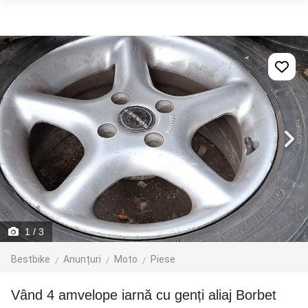
1
/ 3
Bestbike
Anunțuri
Moto
Piese
Vând 4 amvelope iarnă cu genți aliaj Borbet