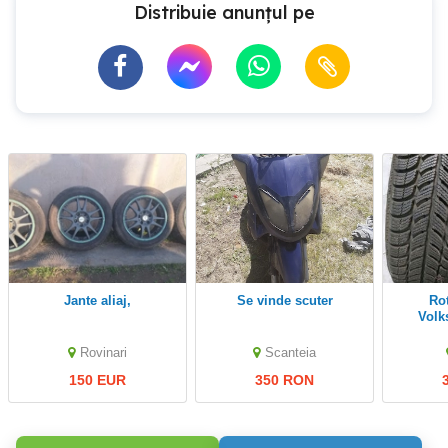
Distribuie anunțul pe
jante aliaj,
se vinde scuter
Roti complete
Volk
Rovinari
Scanteia
150 EUR
350 RON