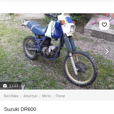
1
/ 11
Bestbike
Anunțuri
Moto
Piese
Suzuki DR600