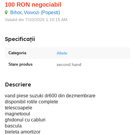
100
RON
negociabil
Bihor
,
Voivozi (Popesti)
Valabil din 7/10/2026 1:10:15 AM
Specificații
Categoria
Altele
Stare produs
second hand
Descriere
vand piese suzuki dr600 din dezmembrare
disponibil rotile complete
telescoapele
magnetooul
ghidonul cu cabluri
bascula
bieleta amortizor