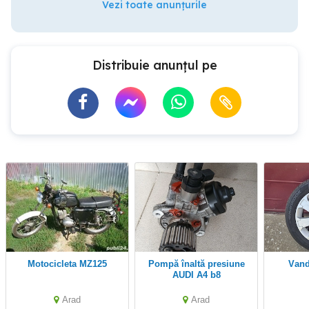
Vezi toate anunțurile
Distribuie anunțul pe
motocicleta MZ125
Pompă înaltă presiune
Van
AUDI A4 b8
Arad
Arad