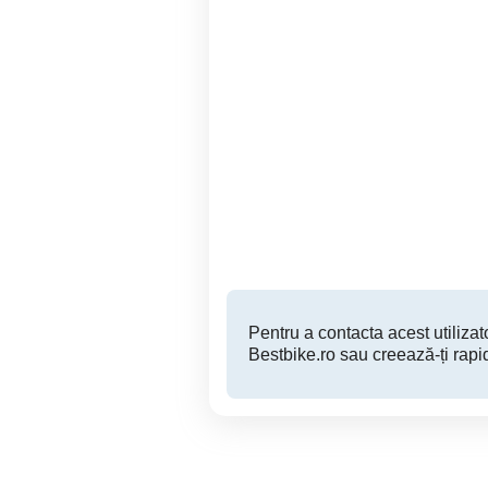
Roti vara Bmw
Cauciucuri KUMO 205 60
Sibiu
2,450 RON
Pentru a contacta acest utilizato
Bestbike.ro sau creează-ți rapi