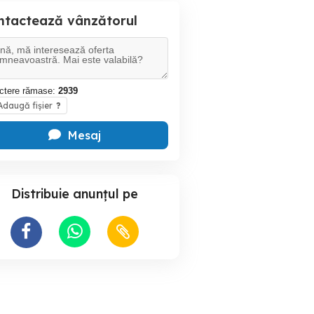
ntactează vânzătorul
ctere rămase:
2939
daugă fișier
?
Mesaj
Distribuie anunțul pe