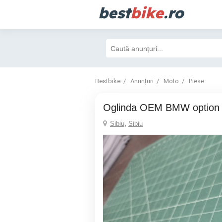
best
bike
.ro
Bestbike
Anunțuri
Moto
Piese
Oglinda OEM BMW option
Sibiu
,
Sibiu