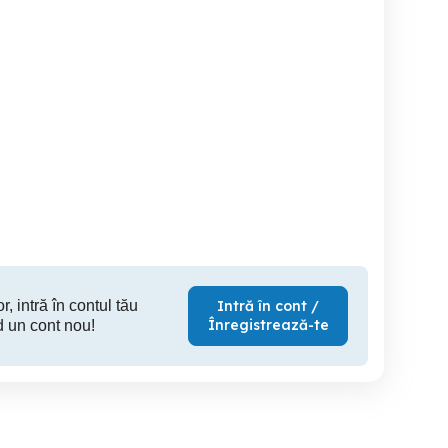
Piese de schimb pentru
De vânzare Tobă
16 2022
OPEL AGILA 0,9cm
(eșapament
Albastra
Sibiu
Sibiu
500 RON
100 RON
1,
r, intră în contul tău
Intră în cont /
Înregistrează-te
d un cont nou!