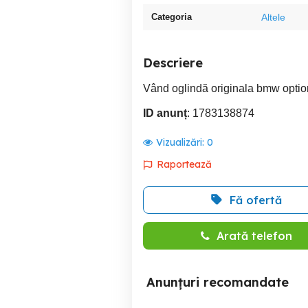
Categoria
Altele
Descriere
Vând oglindă originala bmw option
ID anunț
: 1783138874
Vizualizări:
0
Raportează
Fă ofertă
Arată telefon
Anunțuri recomandate