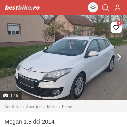
best
bike
.ro
1
1
/ 5
Bestbike
Anunțuri
Moto
Piese
Megan 1.5 dci 2014