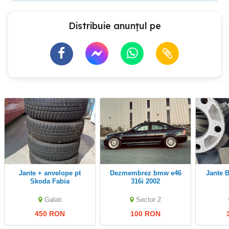
Distribuie anunțul pe
Jante + anvelope pt
dezmembrez bmw e46
Jante
Skoda Fabia
316i 2002
Galati
Sector 2
450 RON
100 RON