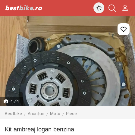
best
bike
.ro
1
/ 1
Bestbike
Anunțuri
Moto
Piese
kit ambreaj logan benzina