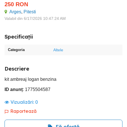
250
RON
Arges
,
Pitesti
Valabil din 6/17/2026 10:47:24 AM
Specificații
Categoria
Altele
Descriere
kit ambreaj logan benzina
ID anunț
: 1775504587
Vizualizări:
0
Raportează
Fă ofertă