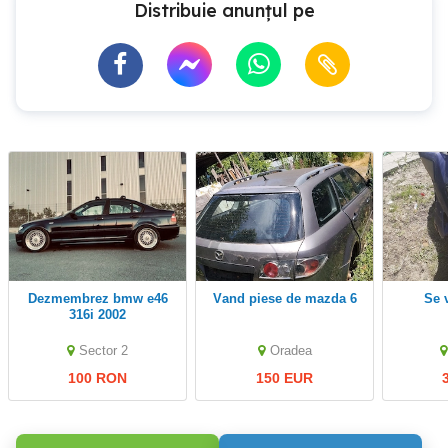
Distribuie anunțul pe
dezmembrez bmw e46
vand piese de mazda 6
se
316i 2002
Sector 2
Oradea
100 RON
150 EUR