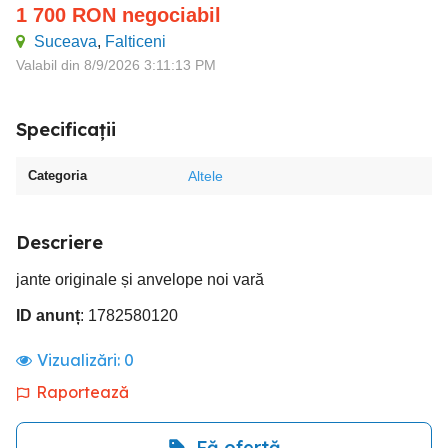
1 700
RON
negociabil
Suceava
,
Falticeni
Valabil din 8/9/2026 3:11:13 PM
Specificații
Categoria
Altele
Descriere
jante originale și anvelope noi vară
ID anunț
: 1782580120
Vizualizări:
0
Raportează
Fă ofertă