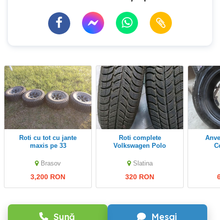
roti cu tot cu jante
Roti complete
Anvelope de vara
maxis pe 33
Volkswagen Polo
C
Brasov
Slatina
3,200 RON
320 RON
Sună
Mesaj