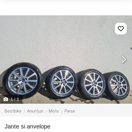
1
/ 3
Bestbike
Anunțuri
Moto
Piese
jante si anvelope