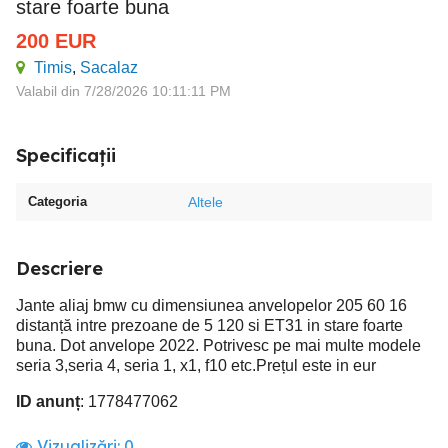
stare foarte buna
200
EUR
Timis
,
Sacalaz
Valabil din 7/28/2026 10:11:11 PM
Specificații
Categoria
Altele
Descriere
Jante aliaj bmw cu dimensiunea anvelopelor 205 60 16
distanță intre prezoane de 5 120 si ET31 in stare foarte
buna. Dot anvelope 2022. Potrivesc pe mai multe modele
seria 3,seria 4, seria 1, x1, f10 etc.Prețul este in eur
ID anunț
: 1778477062
Vizualizări:
0