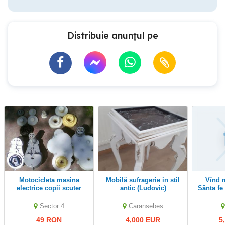
Distribuie anunțul pe
motocicleta masina
Mobilă sufragerie in stil
vînd motor Hyundai
electrice copii scuter
antic (Ludovic)
Sânta fe 
repar motoreductor piese
roti
Sector 4
Caransebes
49 RON
4,000 EUR
5