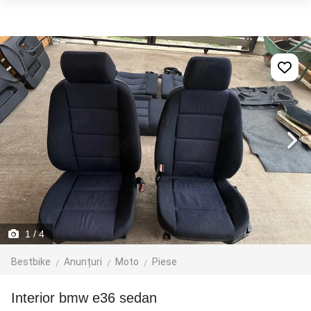
1
/ 4
Bestbike
Anunțuri
Moto
Piese
Interior bmw e36 sedan