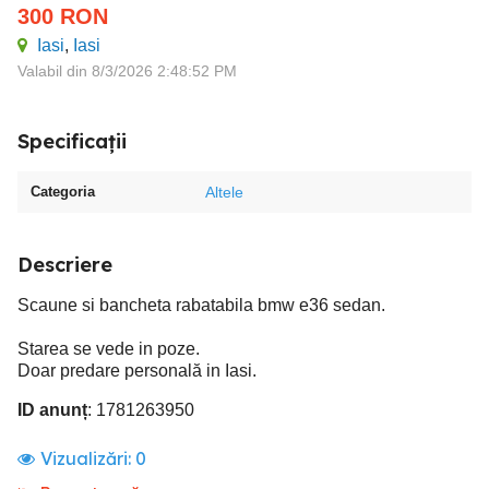
300
RON
Iasi
,
Iasi
Valabil din 8/3/2026 2:48:52 PM
Specificații
Categoria
Altele
Descriere
Scaune si bancheta rabatabila bmw e36 sedan.
Starea se vede in poze.
Doar predare personală in Iasi.
ID anunț
: 1781263950
Vizualizări:
0