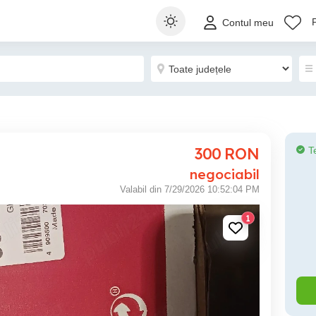
Contul meu
300
RON
T
negociabil
Valabil din 7/29/2026 10:52:04 PM
1