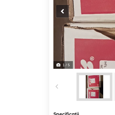
1
/ 5
Specificații