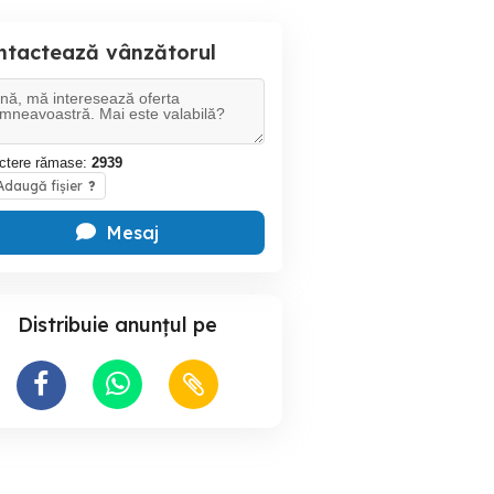
ntactează vânzătorul
ctere rămase:
2939
daugă fișier
?
Mesaj
Distribuie anunțul pe