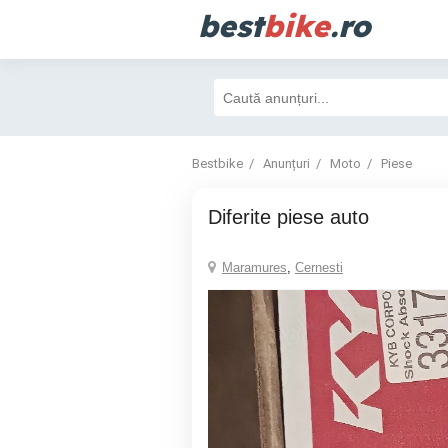
best
bike
.ro
Bestbike
Anunțuri
Moto
Piese
Diferite piese auto
Maramures
,
Cernesti