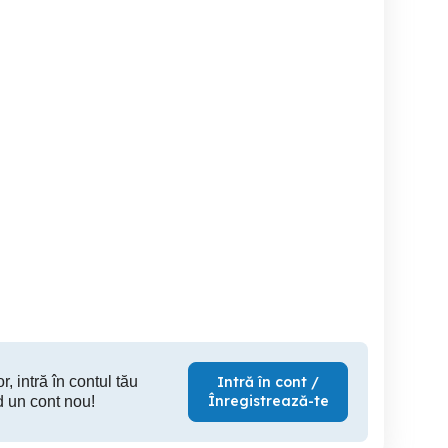
Motor si cutie Mercedes
Anvelope de vara
antic (Ludovic)
313
Con
Caransebes
Constanta
4,000 EUR
3,000 EUR
60
r, intră în contul tău
Intră în cont /
Înregistrează-te
d un cont nou!