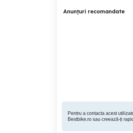
Anunțuri recomandate
jante aliaj,
Mobilă sufragerie in stil
Rovinari
150 EUR
Pentru a contacta acest utilizato
Bestbike.ro sau creează-ți rapi