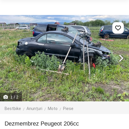
1
/ 2
Bestbike
Anunțuri
Moto
Piese
Dezmembrez Peugeot 206cc