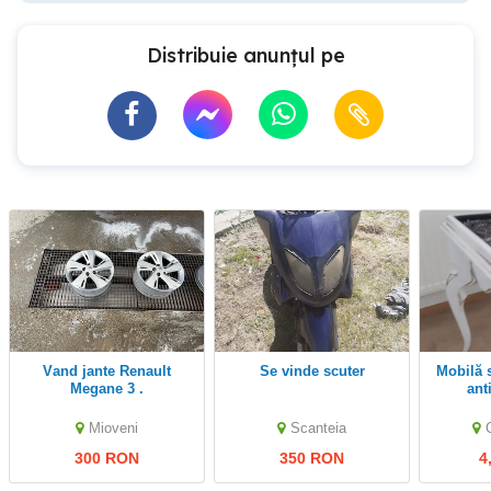
Distribuie anunțul pe
Vand jante Renault
se vinde scuter
Mobilă sufragerie in stil
Megane 3 .
ant
Mioveni
Scanteia
300 RON
350 RON
4