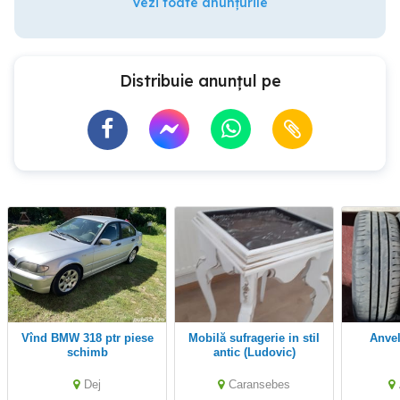
Vezi toate anunțurile
Distribuie anunțul pe
Vînd BMW 318 ptr piese
Mobilă sufragerie in stil
Anv
schimb
antic (Ludovic)
Dej
Caransebes