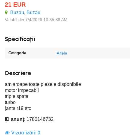
21
EUR
Buzau
,
Buzau
Valabil din 7/4/2026 10:35:36 AM
Specificații
Categoria
Altele
Descriere
am aroape toate piesele disponibile
motor impecabil
triple spate
turbo
jante r19 etc
ID anunț
: 1780146732
Vizualizări:
0