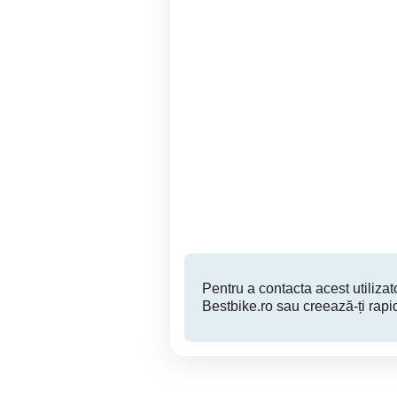
Dezmembrez Peugeot 206
dezmembrez suzuki sx 4 (
cc 2002 1,6 benzina sau
schimburi cu diverse
Borsa
11 EUR
Pentru a contacta acest utilizato
Bestbike.ro sau creează-ți rapi