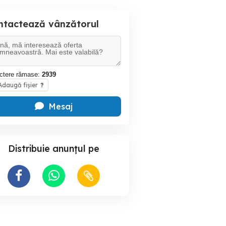
ntactează vânzătorul
ctere rămase:
2939
daugă fișier
?
Mesaj
Distribuie anunțul pe