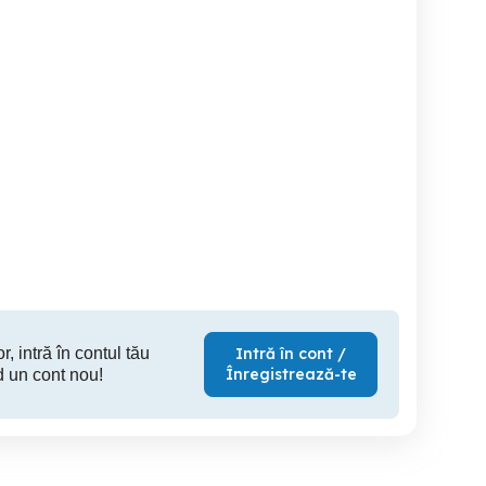
Vând 1 set Anvelope All
Diver
fiat sedici )
Season Barum Quartaris 5
215 55R17 98W
Satulung
Baia Mare
Ba
100 EUR
800 RON
10
r, intră în contul tău
Intră în cont /
Înregistrează-te
d un cont nou!