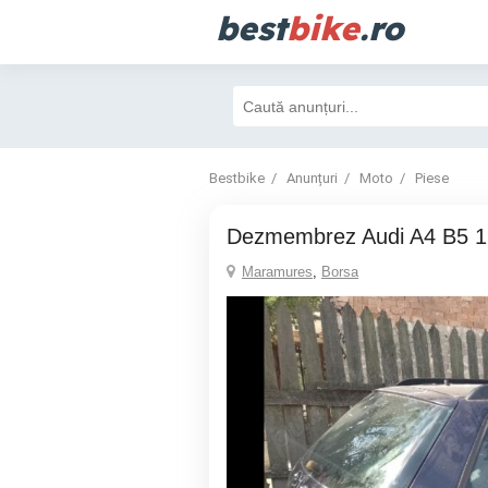
best
bike
.ro
Bestbike
Anunțuri
Moto
Piese
Dezmembrez Audi A4 B5 1
Maramures
,
Borsa