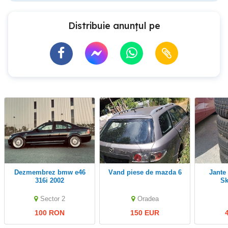
Distribuie anunțul pe
dezmembrez bmw e46
vand piese de mazda 6
Jante + anvelope pt
316i 2002
Sk
Sector 2
Oradea
100 RON
150 EUR